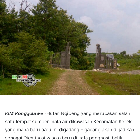
a
n
e
m
a
i
l
KIM Ronggolawe
-Hutan Ngipeng yang merupakan salah
satu tempat sumber mata air dikawasan Kecamatan Kerek
yang mana baru baru ini digadang – gadang akan di jadikan
sebagai Diestinasi wisata baru di kota penghasil batik