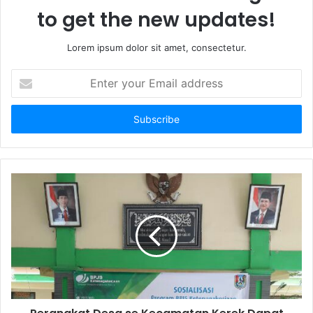
to get the new updates!
Lorem ipsum dolor sit amet, consectetur.
E
n
t
e
r
y
o
u
r
E
m
a
i
l
a
d
d