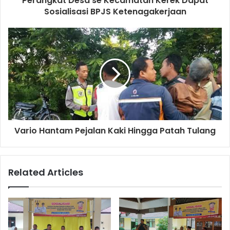
Perangkat Desa se Kecamatan Kerek Dapat
r
Sosialisasi BPJS Ketenagakerjaan
e
s
s
Vario Hantam Pejalan Kaki Hingga Patah Tulang
Related Articles