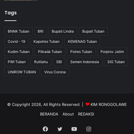
Tags
BNNK Tuban
BRI
Bupati Lindra
Bupati Tuban
Covid - 19
Kapolres Tuban
KEMENAG Tuban
Kodim Tuban
Pilkada Tuban
Polres Tuban
Porprov Jatim
PWI Tuban
Rutilahu
SBI
Semen Indonesia
SIG Tuban
UNIROW TUBAN
Virus Corona
© Copyright 2026, All Rights Reserved |
KIM RONGGOLAWE
BERANDA
About
REDAKSI
Facebook
Twitter
YouTube
Instagram