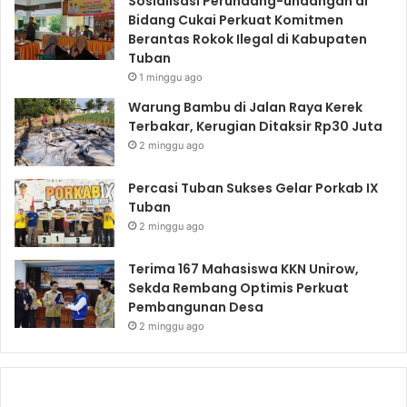
Sosialisasi Perundang-undangan di
Bidang Cukai Perkuat Komitmen
Berantas Rokok Ilegal di Kabupaten
Tuban
1 minggu ago
Warung Bambu di Jalan Raya Kerek
Terbakar, Kerugian Ditaksir Rp30 Juta
2 minggu ago
Percasi Tuban Sukses Gelar Porkab IX
Tuban
2 minggu ago
Terima 167 Mahasiswa KKN Unirow,
Sekda Rembang Optimis Perkuat
Pembangunan Desa
2 minggu ago