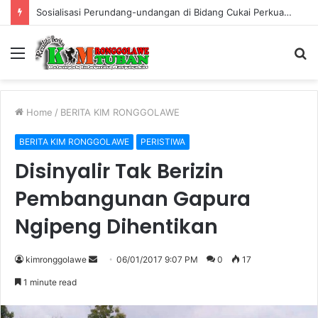
Sosialisasi Perundang-undangan di Bidang Cukai Perkuat Komitmen Berantas Rokok Ilegal di Kabupaten Tuban
Menu
S
fo
Home
/
BERITA KIM RONGGOLAWE
BERITA KIM RONGGOLAWE
PERISTIWA
Disinyalir Tak Berizin
Pembangunan Gapura
Ngipeng Dihentikan
kimronggolawe
S
06/01/2017 9:07 PM
0
17
e
1 minute read
n
d