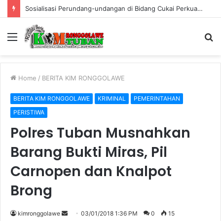
Sosialisasi Perundang-undangan di Bidang Cukai Perkuat Komitmen Berantas Rokok Ilegal di Kabupaten Tuban
Menu
S
fo
Home
/
BERITA KIM RONGGOLAWE
BERITA KIM RONGGOLAWE
KRIMINAL
PEMERINTAHAN
PERISTIWA
Polres Tuban Musnahkan
Barang Bukti Miras, Pil
Carnopen dan Knalpot
Brong
kimronggolawe
S
03/01/2018 1:36 PM
0
15