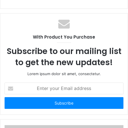
With Product You Purchase
Subscribe to our mailing list
to get the new updates!
Lorem ipsum dolor sit amet, consectetur.
E
n
t
e
r
y
o
u