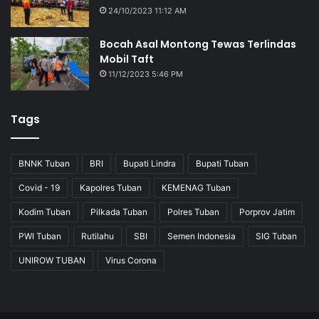
24/10/2023 11:12 AM
Bocah Asal Montong Tewas Terlindas
Mobil Taft
11/12/2023 5:46 PM
Tags
BNNK Tuban
BRI
Bupati Lindra
Bupati Tuban
Covid - 19
Kapolres Tuban
KEMENAG Tuban
Kodim Tuban
Pilkada Tuban
Polres Tuban
Porprov Jatim
PWI Tuban
Rutilahu
SBI
Semen Indonesia
SIG Tuban
UNIROW TUBAN
Virus Corona