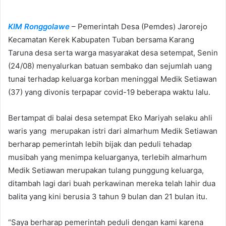
n
d
KIM Ronggolawe
– Pemerintah Desa (Pemdes) Jarorejo
a
n
Kecamatan Kerek Kabupaten Tuban bersama Karang
e
Taruna desa serta warga masyarakat desa setempat, Senin
m
(24/08) menyalurkan batuan sembako dan sejumlah uang
a
tunai terhadap keluarga korban meninggal Medik Setiawan
i
(37) yang divonis terpapar covid-19 beberapa waktu lalu.
l
Bertampat di balai desa setempat Eko Mariyah selaku ahli
waris yang merupakan istri dari almarhum Medik Setiawan
berharap pemerintah lebih bijak dan peduli tehadap
musibah yang menimpa keluarganya, terlebih almarhum
Medik Setiawan merupakan tulang punggung keluarga,
ditambah lagi dari buah perkawinan mereka telah lahir dua
balita yang kini berusia 3 tahun 9 bulan dan 21 bulan itu.
“Saya berharap pemerintah peduli dengan kami karena