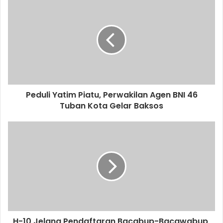
r
E
m
a
i
l
a
d
d
Peduli Yatim Piatu, Perwakilan Agen BNI 46
r
Tuban Kota Gelar Baksos
e
s
s
H-10 Jelang Pendaftaran Bacabup-Bacawabup,