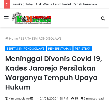
Pemkab Tuban Ajak Warga Lebih Peduli Cegah Peredaran Rokok Ilegal
Menu
S
fo
Home
/
BERITA KIM RONGGOLAWE
BERITA KIM RONGGOLAWE
PEMERINTAHAN
PERISTIWA
Meninggal Divonis Covid 19,
Kades Jarorejo Persilakan
Warganya Tempuh Upaya
Hukum
kimronggolawe
S
24/08/2020 1:58 PM
15
2 minutes read
e