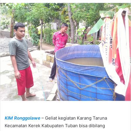
d
a
n
e
m
a
i
l
KIM Ronggolawe
– Geliat kegiatan Karang Taruna
Kecamatan Kerek Kabupaten Tuban bisa dibilang