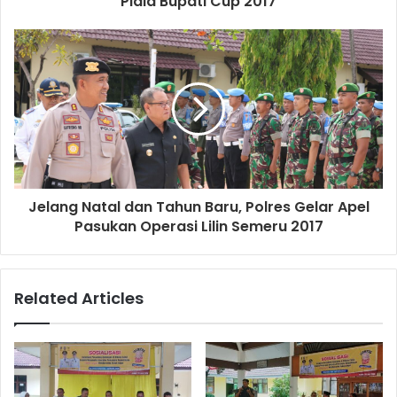
Piala Bupati Cup 2017
e
s
s
Jelang Natal dan Tahun Baru, Polres Gelar Apel
Pasukan Operasi Lilin Semeru 2017
Related Articles