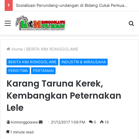
Sosialisasi Perundang-undangan di Bidang Cukai Perkuat Komitmen Berantas Rokok Ilegal di Kabupaten Tuban
Menu
S
fo
Home
/
BERITA KIM RONGGOLAWE
BERITA KIM RONGGOLAWE
INDUSTRI & WIRAUSAHA
PERISTIWA
PERTANIAN
Karang Taruna Kerek,
Kembangkan Peternakan
Lele
kimronggolawe
S
21/12/2017 1:06 PM
0
19
e
1 minute read
n