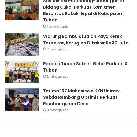
Sosialisasi Perundang-undangan di
Bidang Cukai Perkuat Komitmen
Berantas Rokok Ilegal di Kabupaten
Tuban
1 minggu ago
Warung Bambu di Jalan Raya Kerek
Terbakar, Kerugian Ditaksir Rp30 Juta
2 minggu ago
Percasi Tuban Sukses Gelar Porkab IX
Tuban
2 minggu ago
Terima 167 Mahasiswa KKN Unirow,
Sekda Rembang Optimis Perkuat
Pembangunan Desa
3 minggu ago