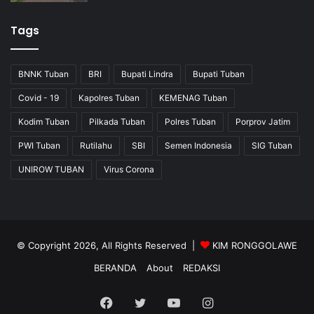
Tags
BNNK Tuban
BRI
Bupati Lindra
Bupati Tuban
Covid - 19
Kapolres Tuban
KEMENAG Tuban
Kodim Tuban
Pilkada Tuban
Polres Tuban
Porprov Jatim
PWI Tuban
Rutilahu
SBI
Semen Indonesia
SIG Tuban
UNIROW TUBAN
Virus Corona
© Copyright 2026, All Rights Reserved |
KIM RONGGOLAWE
BERANDA
About
REDAKSI
Facebook
Twitter
YouTube
Instagram