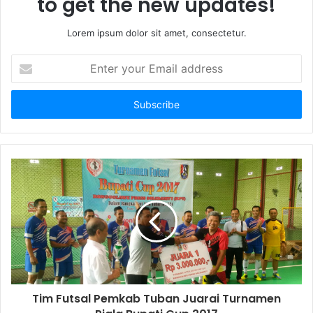
to get the new updates!
Lorem ipsum dolor sit amet, consectetur.
E
n
t
e
r
y
o
u
r
E
m
a
i
l
a
d
d
Tim Futsal Pemkab Tuban Juarai Turnamen
r