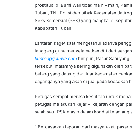
prostitusi di Bumi Wali tidak main – main, Kam
a
i
Tuban, TNI, Polisi dan pihak Kecamatan Jatir
l
Seks Komersial (PSK) yang mangkal di seputar
Kabupaten Tuban.
Lantaran kaget saat mengetahui adanya peng
langgang guna menyelamatkan diri dari sergap
kimronggolawe.com
himpun, Pasar Sapi yang h
tersebut, malamnya sering digunakan oleh par
belang yang datang dari luar kecamatan bah
daganganya yang akan di jual pada keesokan h
Petugas sempat merasa kesulitan untuk menan
petugas melakukan kejar – kejaran dengan par
salah satu PSK masih dalam kondisi telanjang 
” Berdasarkan laporan dari masyarakat, pasar s