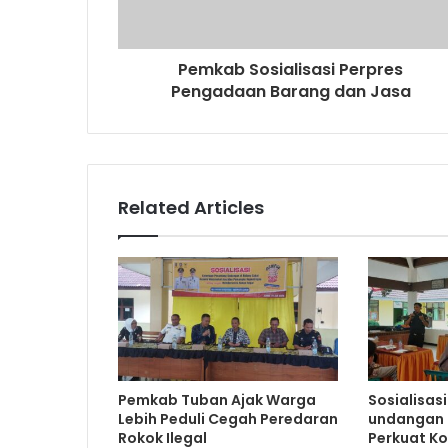
d
d
r
Pemkab Sosialisasi Perpres
e
Pengadaan Barang dan Jasa
s
s
Related Articles
Pemkab Tuban Ajak Warga
Sosialisas
Lebih Peduli Cegah Peredaran
undangan 
Rokok Ilegal
Perkuat K