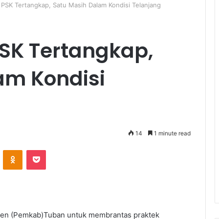
ga PSK Tertangkap, Satu Masih Dalam Kondisi Telanjang
 PSK Tertangkap,
am Kondisi
14
1 minute read
ontakte
Odnoklassniki
Pocket
ten (Pemkab)Tuban untuk membrantas praktek