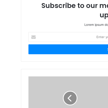
Subscribe to our ma
up
Lorem ipsum dol
E
n
t
e
r
y
o
u
r
E
m
a
i
l
a