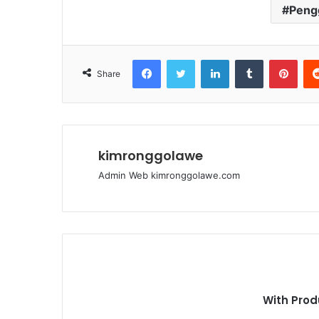
Peng
Facebook
Twitter
LinkedIn
Tumblr
Pinterest
Share
kimronggolawe
Admin Web kimronggolawe.com
With Prod