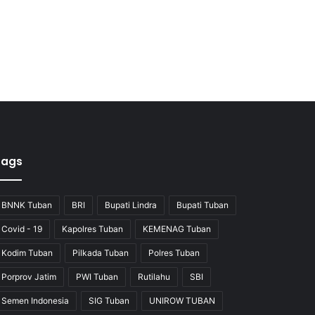
Tags
BNNK Tuban
BRI
Bupati Lindra
Bupati Tuban
Covid - 19
Kapolres Tuban
KEMENAG Tuban
Kodim Tuban
Pilkada Tuban
Polres Tuban
Porprov Jatim
PWI Tuban
Rutilahu
SBI
Semen Indonesia
SIG Tuban
UNIROW TUBAN