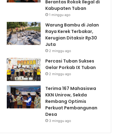
Berantas Rokok Ilegal di
Kabupaten Tuban
1 minggu ago
Warung Bambu di Jalan
Raya Kerek Terbakar,
Kerugian Ditaksir Rp30
Juta
2 minggu ago
Percasi Tuban Sukses
Gelar Porkab IX Tuban
2 minggu ago
Terima 167 Mahasiswa
KKN Unirow, Sekda
Rembang Optimis
Perkuat Pembangunan
Desa
3 minggu ago