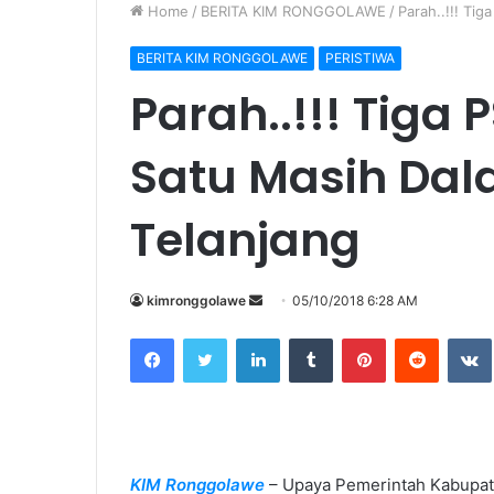
Home
/
BERITA KIM RONGGOLAWE
/
Parah..!!! Ti
BERITA KIM RONGGOLAWE
PERISTIWA
Parah..!!! Tiga
Satu Masih Dal
Telanjang
kimronggolawe
S
05/10/2018 6:28 AM
e
Facebook
Twitter
LinkedIn
Tumblr
Pinterest
Reddit
VK
n
d
a
n
e
KIM Ronggolawe
– Upaya Pemerintah Kabupa
m