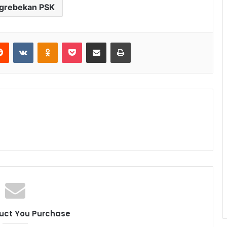
grebekan PSK
Reddit
VKontakte
Odnoklassniki
Pocket
Share via Email
Print
uct You Purchase