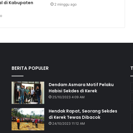
al di Kabupaten
2 minggu ago
go
BERITA POPULER
Dendam Asmara Motif Pelaku
Habisi Sekdes di Kerek
25/10/2023 4:09 AM
Hendak Rapat, Seorang Sekdes
di Kerek Tewas Dibacok
24/10/2023 11:12 AM