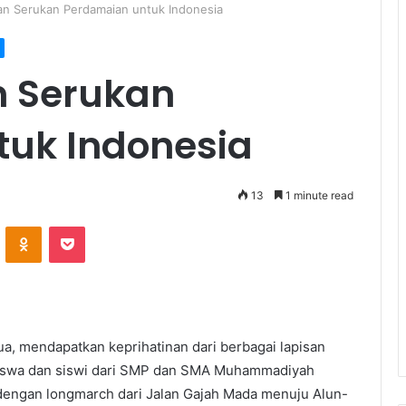
ban Serukan Perdamaian untuk Indonesia
n Serukan
uk Indonesia
13
1 minute read
ontakte
Odnoklassniki
Pocket
ua, mendapatkan keprihatinan dari berbagai lapisan
h siswa dan siswi dari SMP dan SMA Muhammadiyah
dengan longmarch dari Jalan Gajah Mada menuju Alun-