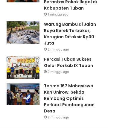
Berantas Rokok Ilegal di
Kabupaten Tuban
1 minggu ago
Warung Bambu di Jalan
Raya Kerek Terbakar,
Kerugian Ditaksir Rp30
Juta
2 minggu ago
Percasi Tuban Sukses
Gelar Porkab IX Tuban
2 minggu ago
Terima 167 Mahasiswa
KKN Unirow, Sekda
Rembang Optimis
Perkuat Pembangunan
Desa
2 minggu ago