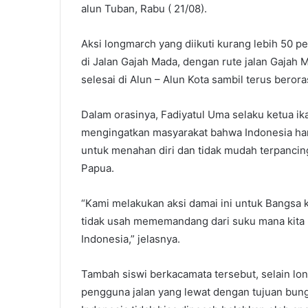
l
alun Tuban, Rabu ( 21/08).
Aksi longmarch yang diikuti kurang lebih 50 pe
di Jalan Gajah Mada, dengan rute jalan Gajah 
selesai di Alun – Alun Kota sambil terus bero
Dalam orasinya, Fadiyatul Uma selaku ketua i
mengingatkan masyarakat bahwa Indonesia har
untuk menahan diri dan tidak mudah terpancing
Papua.
“Kami melakukan aksi damai ini untuk Bangsa ki
tidak usah mememandang dari suku mana kita ber
Indonesia,” jelasnya.
Tambah siswi berkacamata tersebut, selain l
pengguna jalan yang lewat dengan tujuan bun