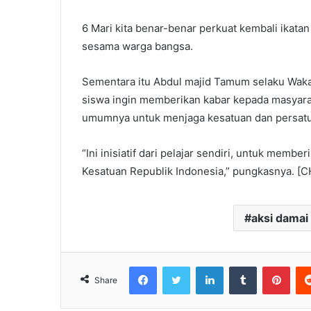
6 Mari kita benar-benar perkuat kembali ikatan
sesama warga bangsa.
Sementara itu Abdul majid Tamum selaku Waka 
siswa ingin memberikan kabar kepada masyar
umumnya untuk menjaga kesatuan dan persatu
“Ini inisiatif dari pelajar sendiri, untuk me
Kesatuan Republik Indonesia,” pungkasnya. [
aksi damai
Facebook
Twitter
LinkedIn
Tumblr
Pinterest
Share