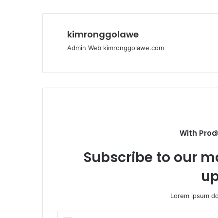
kimronggolawe
Admin Web kimronggolawe.com
With Prod
Subscribe to our ma
up
Lorem ipsum dol
E