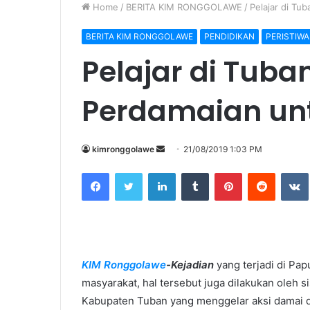
Home
/
BERITA KIM RONGGOLAWE
/
Pelajar di Tu
BERITA KIM RONGGOLAWE
PENDIDIKAN
PERISTIWA
Pelajar di Tuba
Perdamaian unt
kimronggolawe
S
21/08/2019 1:03 PM
e
Facebook
Twitter
LinkedIn
Tumblr
Pinterest
Reddit
VK
n
d
a
n
e
KIM Ronggolawe
-Kejadian
yang terjadi di Pap
m
masyarakat, hal tersebut juga dilakukan ole
a
i
Kabupaten Tuban yang menggelar aksi damai 