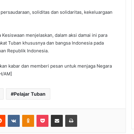
 persaudaraan, soliditas dan solidaritas, kekeluargaan
Kesiswaan menjelaskan, dalam aksi damai ini para
akat Tuban khususnya dan bangsa Indonesia pada
an Republik Indonesia.
mberikan kabar dan memberi pesan untuk menjaga Negara
CH/AM]
Pelajar Tuban
Reddit
VKontakte
Odnoklassniki
Pocket
Share via Email
Print