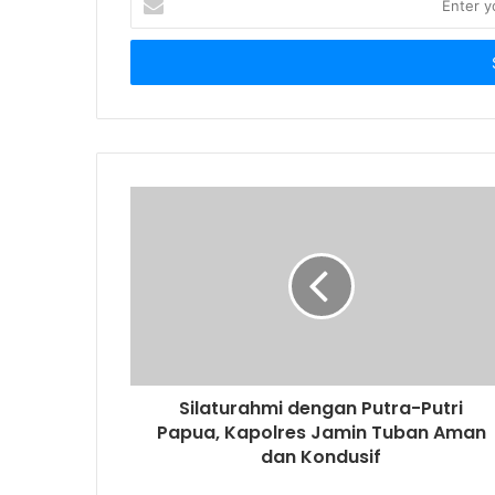
n
t
e
r
y
o
u
r
E
m
a
i
l
a
d
d
r
Silaturahmi dengan Putra-Putri
e
Papua, Kapolres Jamin Tuban Aman
s
dan Kondusif
s