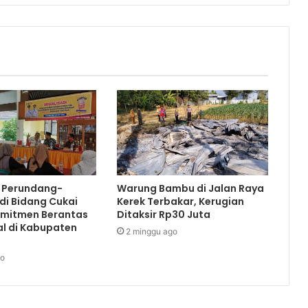
i Perundang-
Warung Bambu di Jalan Raya
di Bidang Cukai
Kerek Terbakar, Kerugian
omitmen Berantas
Ditaksir Rp30 Juta
al di Kabupaten
2 minggu ago
go