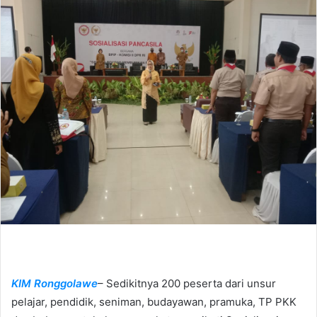
a
n
e
m
a
i
l
KIM Ronggolawe
– Sedikitnya 200 peserta dari unsur
pelajar, pendidik, seniman, budayawan, pramuka, TP PKK