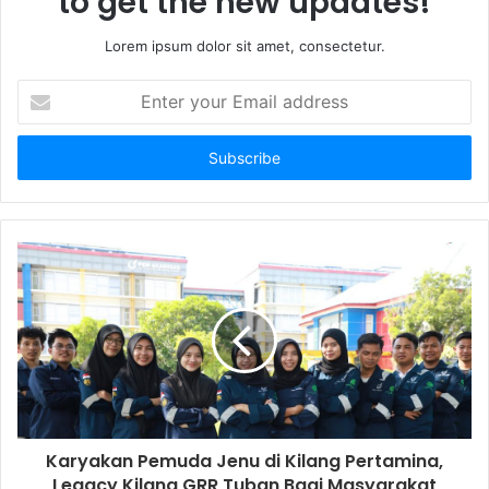
to get the new updates!
Lorem ipsum dolor sit amet, consectetur.
E
n
t
e
r
y
o
u
r
E
m
a
i
l
a
d
d
Karyakan Pemuda Jenu di Kilang Pertamina,
r
Legacy Kilang GRR Tuban Bagi Masyarakat