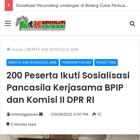
Sosialisasi Perundang-undangan di Bidang Cukai Perkuat Komitmen Berantas Rokok Ilegal di Kabupaten Tuban
Menu
S
fo
Home
/
BERITA KIM RONGGOLAWE
BERITA KIM RONGGOLAWE
PEMERINTAHAN
PERISTIWA
200 Peserta Ikuti Sosialisasi
Pancasila Kerjasama BPIP
dan Komisi II DPR RI
kimronggolawe
S
05/09/2022 4:00 PM
15
e
2 minutes read
n
d