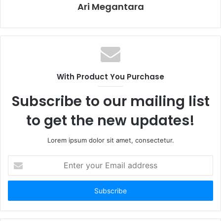
Ari Megantara
With Product You Purchase
Subscribe to our mailing list
to get the new updates!
Lorem ipsum dolor sit amet, consectetur.
E
n
t
e
r
y