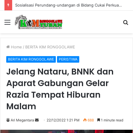
Sosialisasi Perundang-undangan di Bidang Cukai Perkuat Komitmen Berantas Rokok Ilegal di Kabupaten Tuban
Menu
S
fo
Home
/
BERITA KIM RONGGOLAWE
BERITA KIM RONGGOLAWE
PERISTIWA
Jelang Nataru, BNNK dan
Aparat Gabungan Gelar
Razia Tempat Hiburan
Malam
Ari Megantara
S
22/12/2022 1:21 PM
688
1 minute read
e