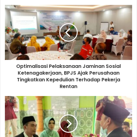
o
u
r
E
m
a
i
l
a
d
d
Optimalisasi Pelaksanaan Jaminan Sosial
r
Ketenagakerjaan, BPJS Ajak Perusahaan
e
Tingkatkan Kepedulian Terhadap Pekerja
s
Rentan
s