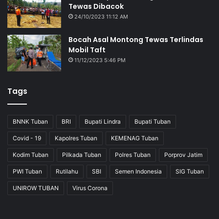
Tewas Dibacok
24/10/2023 11:12 AM
Bocah Asal Montong Tewas Terlindas
Mobil Taft
11/12/2023 5:46 PM
Tags
BNNK Tuban
BRI
Bupati Lindra
Bupati Tuban
Covid - 19
Kapolres Tuban
KEMENAG Tuban
Kodim Tuban
Pilkada Tuban
Polres Tuban
Porprov Jatim
PWI Tuban
Rutilahu
SBI
Semen Indonesia
SIG Tuban
UNIROW TUBAN
Virus Corona