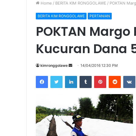
Home
/
BERITA KIM RONGGOLAWE
/
POKTAN Margo
BERITA KIM RONGGOLAWE
PERTANIAN
POKTAN Margo 
Kucuran Dana 5
kimronggolawe
S
14/04/2016 12:30 PM
e
Facebook
Twitter
LinkedIn
Tumblr
Pinterest
Reddit
VK
n
d
a
n
e
m
a
i