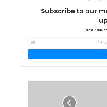
Subscribe to our ma
up
Lorem ipsum dol
E
n
t
e
r
y
o
u
r
E
m
a
i
l