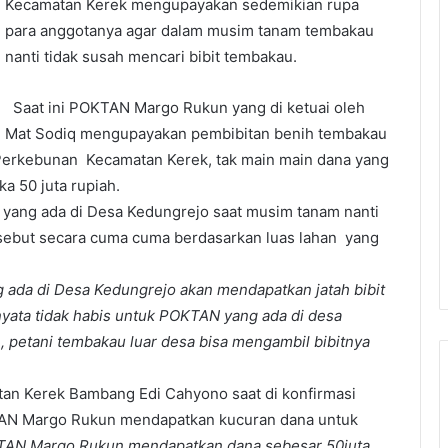
Kecamatan Kerek mengupayakan sedemikian rupa
para anggotanya agar dalam musim tanam tembakau
nanti tidak susah mencari bibit tembakau.
Saat ini POKTAN Margo Rukun yang di ketuai oleh
Mat Sodiq mengupayakan pembibitan benih tembakau
n Perkebunan Kecamatan Kerek, tak main main dana yang
a 50 juta rupiah.
yang ada di Desa Kedungrejo saat musim tanam nanti
rsebut secara cuma cuma berdasarkan luas lahan yang
g ada di Desa Kedungrejo akan mendapatkan jatah bibit
rnyata tidak habis untuk POKTAN yang ada di desa
petani tembakau luar desa bisa mengambil bibitnya
an Kerek Bambang Edi Cahyono saat di konfirmasi
AN Margo Rukun mendapatkan kucuran dana untuk
AN Margo Rukun mendapatkan dana sebesar 50juta