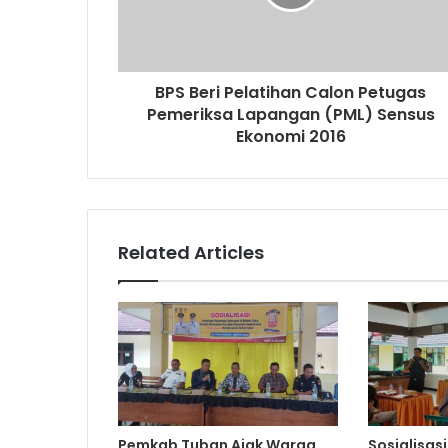
a
d
d
r
BPS Beri Pelatihan Calon Petugas
e
Pemeriksa Lapangan (PML) Sensus
s
Ekonomi 2016
s
Related Articles
Pemkab Tuban Ajak Warga
Sosialisas