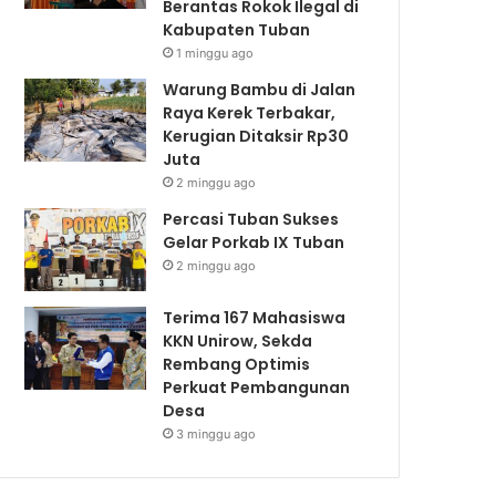
Berantas Rokok Ilegal di
Kabupaten Tuban
1 minggu ago
Warung Bambu di Jalan
Raya Kerek Terbakar,
Kerugian Ditaksir Rp30
Juta
2 minggu ago
Percasi Tuban Sukses
Gelar Porkab IX Tuban
2 minggu ago
Terima 167 Mahasiswa
KKN Unirow, Sekda
Rembang Optimis
Perkuat Pembangunan
Desa
3 minggu ago