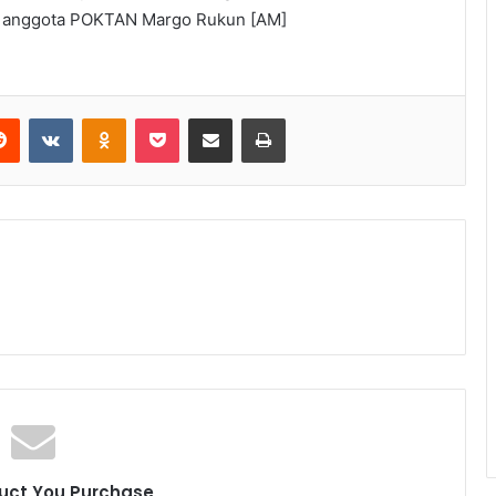
tu anggota POKTAN Margo Rukun [AM]
Reddit
VKontakte
Odnoklassniki
Pocket
Share via Email
Print
uct You Purchase