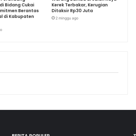
di Bidang Cukai
Kerek Terbakar, Kerugian
omitmen Berantas
Ditaksir Rp30 Juta
al di Kabupaten
2 minggu ago
go
BERITA POPULER