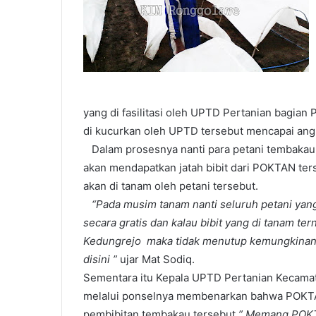
l
yang di fasilitasi oleh UPTD Pertanian bagia
di kucurkan oleh UPTD tersebut mencapai angk
Dalam prosesnya nanti para petani tembakau 
akan mendapatkan jatah bibit dari POKTAN te
akan di tanam oleh petani tersebut.
“Pada musim tanam nanti seluruh petani yan
secara gratis dan kalau bibit yang di tanam te
Kedungrejo maka tidak menutup kemungkinan, 
disini ”
ujar Mat Sodiq.
Sementara itu Kepala UPTD Pertanian Kecamat
melalui ponselnya membenarkan bahwa POKT
pembibitan tembakau tersebut
” Memang POKT