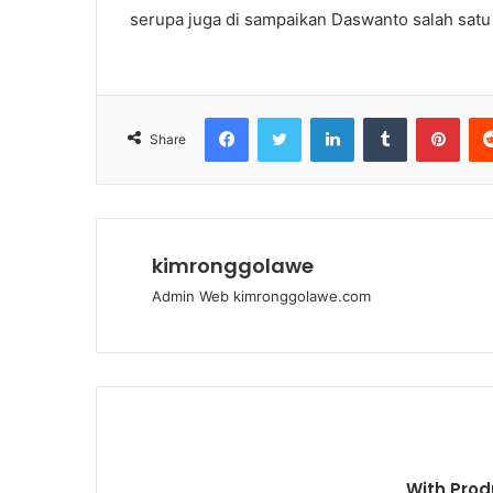
serupa juga di sampaikan Daswanto salah sa
Facebook
Twitter
LinkedIn
Tumblr
Pinterest
Share
kimronggolawe
Admin Web kimronggolawe.com
With Prod