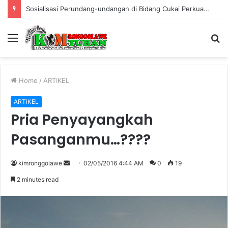
Sosialisasi Perundang-undangan di Bidang Cukai Perkuat Komitmen Berantas Rokok Ilegal di Kabupaten Tuban
Menu
S
fo
Home
/
ARTIKEL
ARTIKEL
Pria Penyayangkah
Pasanganmu…????
kimronggolawe
S
02/05/2016 4:44 AM
0
19
e
2 minutes read
n
d
a
n