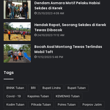
Dendam Asmara Motif Pelaku Habisi
Sekdes di Kerek
25/10/2023 4:09 AM
Hendak Rapat, Seorang Sekdes di Kerek
Tewas Dibacok
24/10/2023 11:12 AM
Bocah Asal Montong Tewas Terlindas
Mobil Taft
11/12/2023 5:46 PM
Tags
BNNK Tuban
BRI
Bupati Lindra
Bupati Tuban
Covid - 19
Kapolres Tuban
KEMENAG Tuban
Kodim Tuban
Pilkada Tuban
Polres Tuban
Porprov Jatim