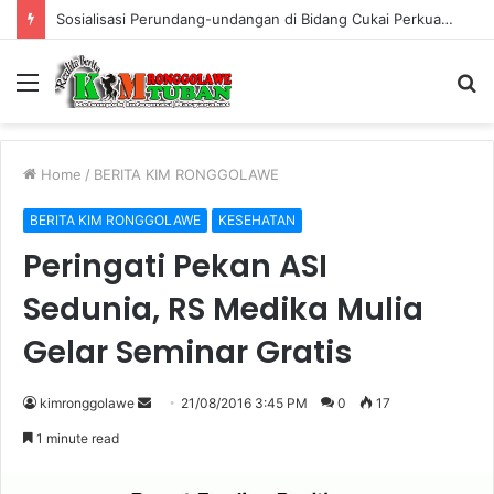
Sosialisasi Perundang-undangan di Bidang Cukai Perkuat Komitmen Berantas Rokok Ilegal di Kabupaten Tuban
Menu
S
fo
Home
/
BERITA KIM RONGGOLAWE
BERITA KIM RONGGOLAWE
KESEHATAN
Peringati Pekan ASI
Sedunia, RS Medika Mulia
Gelar Seminar Gratis
kimronggolawe
S
21/08/2016 3:45 PM
0
17
e
1 minute read
n
d