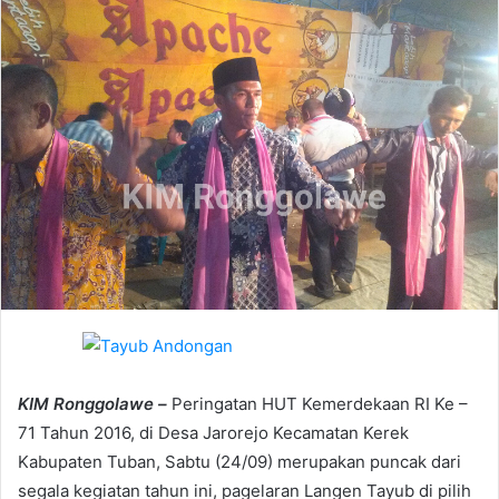
e
m
a
i
l
KIM Ronggolawe –
Peringatan HUT Kemerdekaan RI Ke –
71 Tahun 2016, di Desa Jarorejo Kecamatan Kerek
Kabupaten Tuban, Sabtu (24/09) merupakan puncak dari
segala kegiatan tahun ini, pagelaran Langen Tayub di pilih