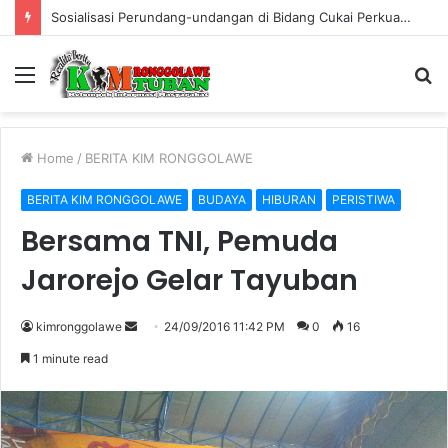
Sosialisasi Perundang-undangan di Bidang Cukai Perkuat Komitmen Berantas Rokok Ilegal di Kabupaten Tuban
Menu
S
fo
Home
/
BERITA KIM RONGGOLAWE
BERITA KIM RONGGOLAWE
BUDAYA
HIBURAN
PERISTIWA
Bersama TNI, Pemuda
Jarorejo Gelar Tayuban
kimronggolawe
S
24/09/2016 11:42 PM
0
16
e
1 minute read
n
d
a
n