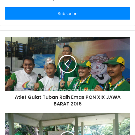
n
t
e
r
y
o
u
r
E
m
a
i
l
a
d
d
Atlet Gulat Tuban Raih Emas PON XIX JAWA
r
BARAT 2016
e
s
s