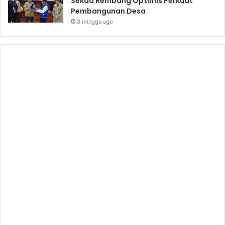
Sekda Rembang Optimis Perkuat
Pembangunan Desa
3 minggu ago