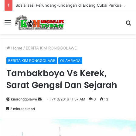
Sosialisasi Perundang-undangan di Bidang Cukai Perkuat Komitmen Berantas Rokok Ilegal di Kabupaten Tuban
Menu
S
fo
Home
/
BERITA KIM RONGGOLAWE
BERITA KIM RONGGOLAWE
OLAHRAGA
Tambakboyo Vs Kerek,
Sarat Gengsi Dan Sejarah
kimronggolawe
S
17/10/2016 11:57 AM
0
13
e
2 minutes read
n
d
a
n