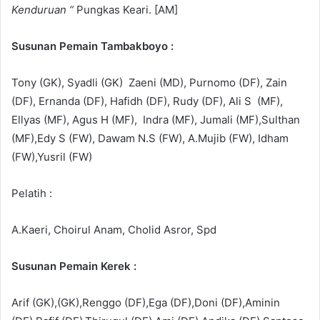
Kenduruan “
Pungkas Keari. [AM]
Susunan Pemain Tambakboyo :
Tony (GK), Syadli (GK) Zaeni (MD), Purnomo (DF), Zain
(DF), Ernanda (DF), Hafidh (DF), Rudy (DF), Ali S (MF),
Ellyas (MF), Agus H (MF), Indra (MF), Jumali (MF),Sulthan
(MF),Edy S (FW), Dawam N.S (FW), A.Mujib (FW), Idham
(FW),Yusril (FW)
Pelatih :
A.Kaeri, Choirul Anam, Cholid Asror, Spd
Susunan Pemain Kerek :
Arif (GK),(GK),Renggo (DF),Ega (DF),Doni (DF),Aminin