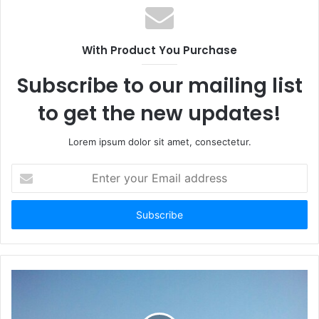
With Product You Purchase
Subscribe to our mailing list
to get the new updates!
Lorem ipsum dolor sit amet, consectetur.
E
n
t
e
r
y
o
u
r
E