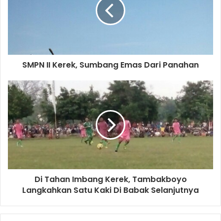
m
a
i
l
a
d
d
SMPN II Kerek, Sumbang Emas Dari Panahan
r
e
s
s
Di Tahan Imbang Kerek, Tambakboyo
Langkahkan Satu Kaki Di Babak Selanjutnya