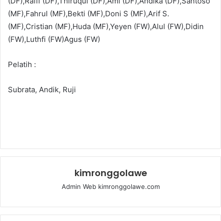
(DF),Rafif (DF),Thiruqul (DF),Ami (DF),Andika (DF),Santoso
(MF),Fahrul (MF),Bekti (MF),Doni S (MF),Arif S.
(MF),Cristian (MF),Huda (MF),Yeyen (FW),Alul (FW),Didin
(FW),Luthfi (FW)Agus (FW)
Pelatih :
Subrata, Andik, Ruji
kimronggolawe
Admin Web kimronggolawe.com