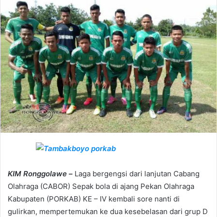
e
m
a
i
l
KIM Ronggolawe –
Laga bergengsi dari lanjutan Cabang
Olahraga (CABOR) Sepak bola di ajang Pekan Olahraga
Kabupaten (PORKAB) KE – IV kembali sore nanti di
gulirkan, mempertemukan ke dua kesebelasan dari grup D