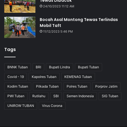
Tewas Dibacok
24/10/2023 11:12 AM
Bocah Asal Montong Tewas Terlindas
Mobil Taft
11/12/2023 5:46 PM
Tags
BNNK Tuban
BRI
Bupati Lindra
Bupati Tuban
Covid - 19
Kapolres Tuban
KEMENAG Tuban
Kodim Tuban
Pilkada Tuban
Polres Tuban
Porprov Jatim
PWI Tuban
Rutilahu
SBI
Semen Indonesia
SIG Tuban
UNIROW TUBAN
Virus Corona