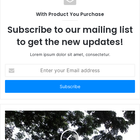
With Product You Purchase
Subscribe to our mailing list
to get the new updates!
Lorem ipsum dolor sit amet, consectetur.
E
n
t
e
r
y
o
u
r
E
m
a