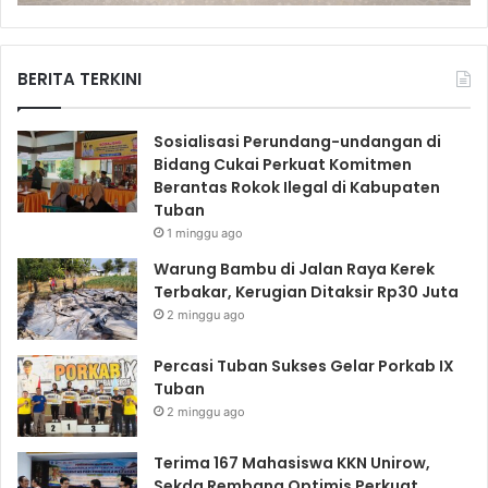
BERITA TERKINI
Sosialisasi Perundang-undangan di
Bidang Cukai Perkuat Komitmen
Berantas Rokok Ilegal di Kabupaten
Tuban
1 minggu ago
Warung Bambu di Jalan Raya Kerek
Terbakar, Kerugian Ditaksir Rp30 Juta
2 minggu ago
Percasi Tuban Sukses Gelar Porkab IX
Tuban
2 minggu ago
Terima 167 Mahasiswa KKN Unirow,
Sekda Rembang Optimis Perkuat