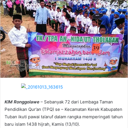
e
m
a
i
l
KIM Ronggolawe
– Sebanyak 72 dari Lembaga Taman
Pendidikan Qur’an (TPQ) se – Kecamatan Kerek Kabupaten
Tuban ikuti pawai ta’aruf dalam rangka memperingati tahun
baru islam 1438 hijrah, Kamis (13/10).