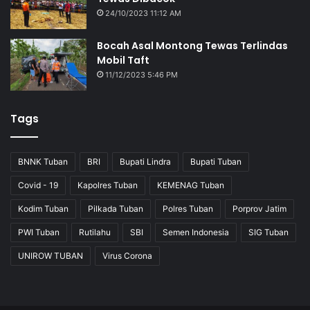
24/10/2023 11:12 AM
Bocah Asal Montong Tewas Terlindas
Mobil Taft
11/12/2023 5:46 PM
Tags
BNNK Tuban
BRI
Bupati Lindra
Bupati Tuban
Covid - 19
Kapolres Tuban
KEMENAG Tuban
Kodim Tuban
Pilkada Tuban
Polres Tuban
Porprov Jatim
PWI Tuban
Rutilahu
SBI
Semen Indonesia
SIG Tuban
UNIROW TUBAN
Virus Corona