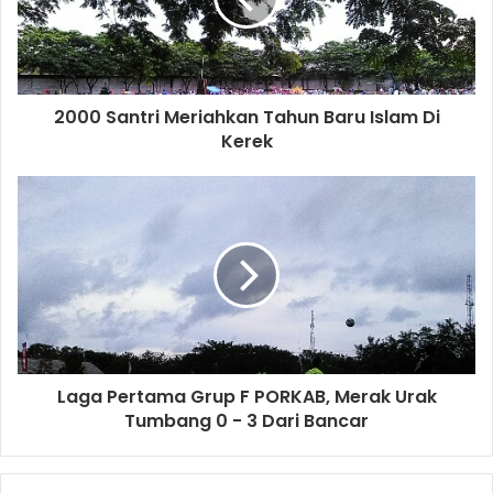
i
l
a
d
d
2000 Santri Meriahkan Tahun Baru Islam Di
r
Kerek
e
s
s
Laga Pertama Grup F PORKAB, Merak Urak
Tumbang 0 - 3 Dari Bancar