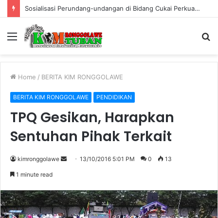
Sosialisasi Perundang-undangan di Bidang Cukai Perkuat Komitmen Berantas Rokok Ilegal di Kabupaten Tuban
Menu
S
fo
Home
/
BERITA KIM RONGGOLAWE
BERITA KIM RONGGOLAWE
PENDIDIKAN
TPQ Gesikan, Harapkan
Sentuhan Pihak Terkait
kimronggolawe
S
13/10/2016 5:01 PM
0
13
e
1 minute read
n
d
a
n