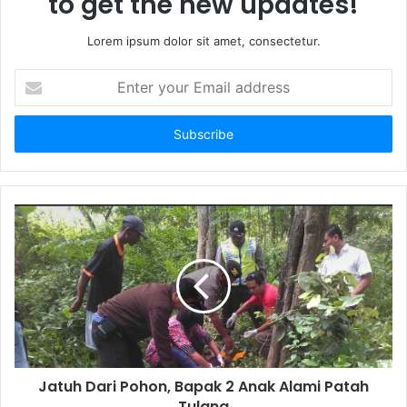
to get the new updates!
Lorem ipsum dolor sit amet, consectetur.
E
n
t
e
r
y
o
u
r
E
m
a
i
l
a
d
d
Jatuh Dari Pohon, Bapak 2 Anak Alami Patah
r
Tulang