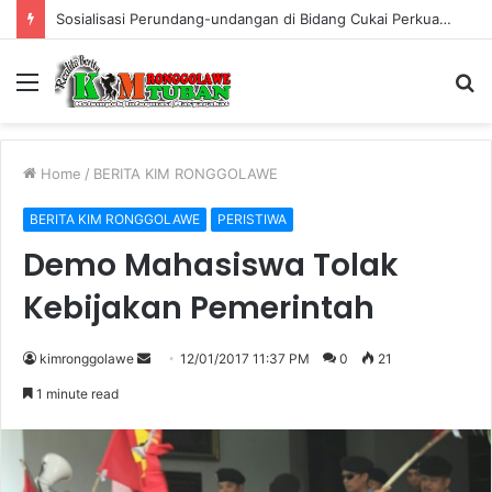
Sosialisasi Perundang-undangan di Bidang Cukai Perkuat Komitmen Berantas Rokok Ilegal di Kabupaten Tuban
Menu
S
fo
Home
/
BERITA KIM RONGGOLAWE
BERITA KIM RONGGOLAWE
PERISTIWA
Demo Mahasiswa Tolak
Kebijakan Pemerintah
kimronggolawe
S
12/01/2017 11:37 PM
0
21
e
1 minute read
n
d
a
n