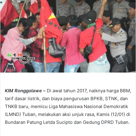
e
m
a
i
l
KIM Ronggolawe –
Di awal tahun 2017, naiknya harga BBM,
tarif dasar listrik, dan biaya pengurusan BPKB, STNK, dan
TNKB baru, memicu Liga Mahasiswa Nasional Demokratik
(LMND) Tuban, melakukan aksi unjuk rasa, Kamis (12/01) di
Bundaran Patung Letda Sucipto dan Gedung DPRD Tuban.