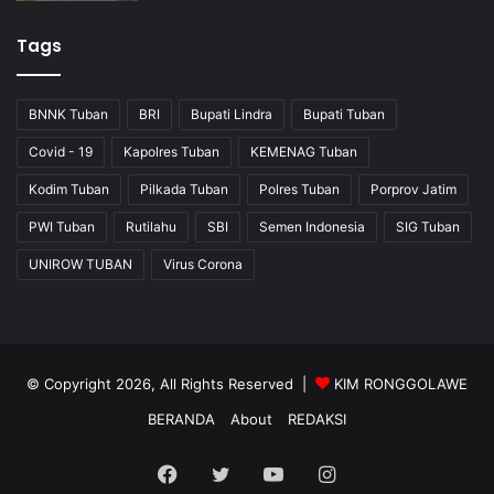
Tags
BNNK Tuban
BRI
Bupati Lindra
Bupati Tuban
Covid - 19
Kapolres Tuban
KEMENAG Tuban
Kodim Tuban
Pilkada Tuban
Polres Tuban
Porprov Jatim
PWI Tuban
Rutilahu
SBI
Semen Indonesia
SIG Tuban
UNIROW TUBAN
Virus Corona
© Copyright 2026, All Rights Reserved |
KIM RONGGOLAWE
BERANDA
About
REDAKSI
Facebook
Twitter
YouTube
Instagram