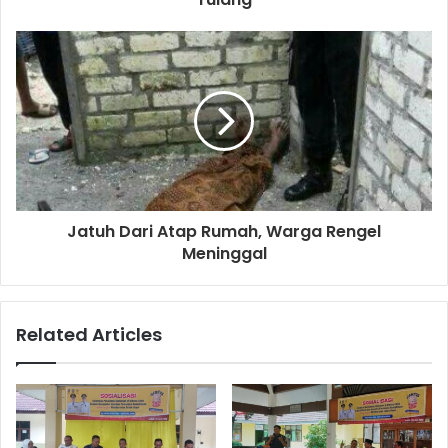
e
s
s
Jatuh Dari Atap Rumah, Warga Rengel
Meninggal
Related Articles