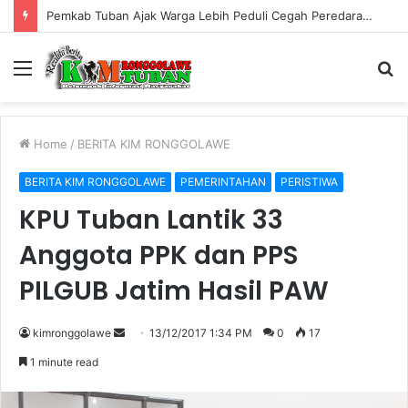
Pemkab Tuban Ajak Warga Lebih Peduli Cegah Peredaran Rokok Ilegal
Menu
S
fo
Home
/
BERITA KIM RONGGOLAWE
BERITA KIM RONGGOLAWE
PEMERINTAHAN
PERISTIWA
KPU Tuban Lantik 33
Anggota PPK dan PPS
PILGUB Jatim Hasil PAW
kimronggolawe
S
13/12/2017 1:34 PM
0
17
e
1 minute read
n
d