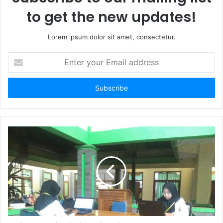
to get the new updates!
Lorem ipsum dolor sit amet, consectetur.
E
n
t
e
r
y
o
u
r
E
m
a
i
l
a
d