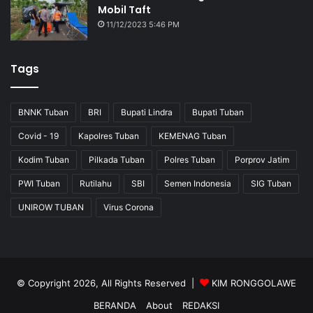
Mobil Taft
11/12/2023 5:46 PM
Tags
BNNK Tuban
BRI
Bupati Lindra
Bupati Tuban
Covid - 19
Kapolres Tuban
KEMENAG Tuban
Kodim Tuban
Pilkada Tuban
Polres Tuban
Porprov Jatim
PWI Tuban
Rutilahu
SBI
Semen Indonesia
SIG Tuban
UNIROW TUBAN
Virus Corona
© Copyright 2026, All Rights Reserved |
KIM RONGGOLAWE
BERANDA
About
REDAKSI