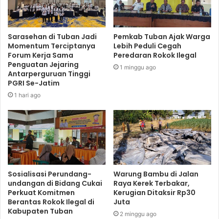
Sarasehan di Tuban Jadi
Pemkab Tuban Ajak Warga
Momentum Terciptanya
Lebih Peduli Cegah
Forum Kerja Sama
Peredaran Rokok Ilegal
Penguatan Jejaring
1 minggu ago
Antarperguruan Tinggi
PGRI Se-Jatim
1 hari ago
Sosialisasi Perundang-
Warung Bambu di Jalan
undangan di Bidang Cukai
Raya Kerek Terbakar,
Perkuat Komitmen
Kerugian Ditaksir Rp30
Berantas Rokok Ilegal di
Juta
Kabupaten Tuban
2 minggu ago