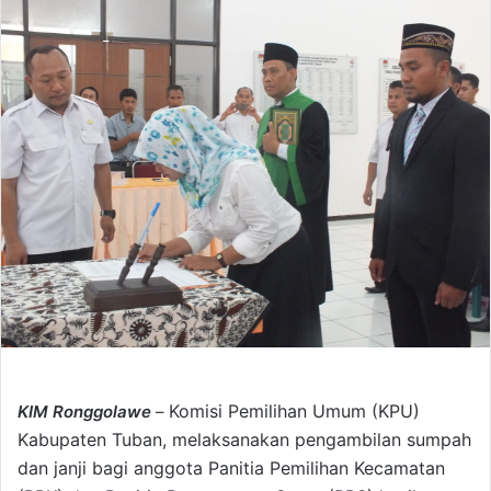
a
n
e
m
a
i
l
Komisi Pemilihan Umum (KPU)
KIM Ronggolawe
–
Kabupaten Tuban, melaksanakan pengambilan sumpah
dan janji bagi anggota Panitia Pemilihan Kecamatan