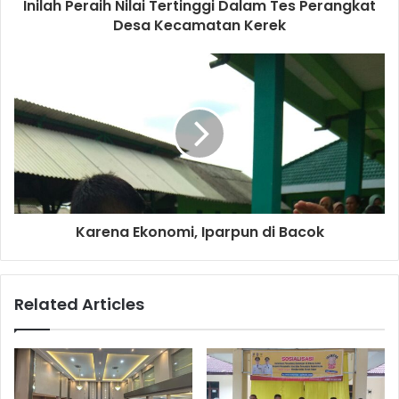
d
Inilah Peraih Nilai Tertinggi Dalam Tes Perangkat
r
Desa Kecamatan Kerek
e
s
s
Karena Ekonomi, Iparpun di Bacok
Related Articles