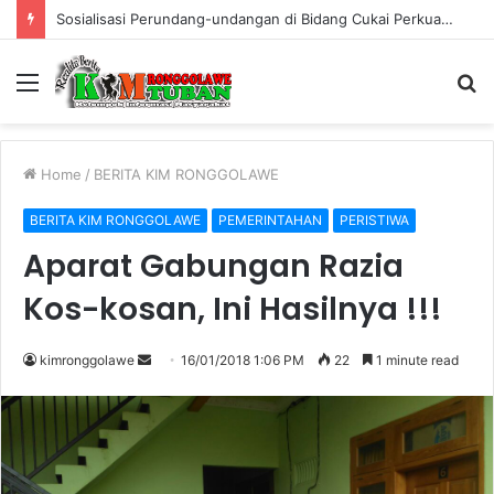
Warung Bambu di Jalan Raya Kerek Terbakar, Kerugian Ditaksir Rp30 Juta
Menu
S
fo
Home
/
BERITA KIM RONGGOLAWE
BERITA KIM RONGGOLAWE
PEMERINTAHAN
PERISTIWA
Aparat Gabungan Razia
Kos-kosan, Ini Hasilnya !!!
kimronggolawe
S
16/01/2018 1:06 PM
22
1 minute read
e
n
d
a
n