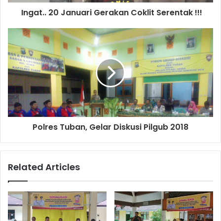
d
d
Ingat.. 20 Januari Gerakan Coklit Serentak !!!
r
e
s
s
Polres Tuban, Gelar Diskusi Pilgub 2018
Related Articles