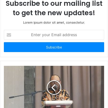
Subscribe to our mailing list
to get the new updates!
Lorem ipsum dolor sit amet, consectetur.
E
n
t
e
r
y
o
u
r
E
m
a
i
l
a