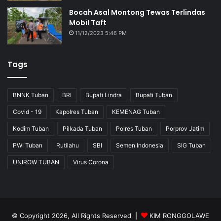
Bocah Asal Montong Tewas Terlindas
Mobil Taft
11/12/2023 5:46 PM
Tags
BNNK Tuban
BRI
Bupati Lindra
Bupati Tuban
Covid - 19
Kapolres Tuban
KEMENAG Tuban
Kodim Tuban
Pilkada Tuban
Polres Tuban
Porprov Jatim
PWI Tuban
Rutilahu
SBI
Semen Indonesia
SIG Tuban
UNIROW TUBAN
Virus Corona
© Copyright 2026, All Rights Reserved |
KIM RONGGOLAWE