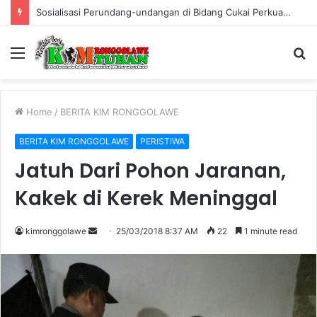
Sosialisasi Perundang-undangan di Bidang Cukai Perkuat Komitmen Berantas Rokok Ilegal di Kabupaten Tuban
Menu
S
fo
Home
/
BERITA KIM RONGGOLAWE
BERITA KIM RONGGOLAWE
PERISTIWA
Jatuh Dari Pohon Jaranan,
Kakek di Kerek Meninggal
kimronggolawe
S
25/03/2018 8:37 AM
22
1 minute read
e
n
d
a
n