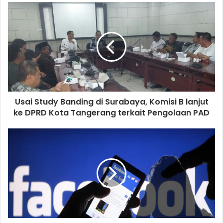
u
r
E
m
a
i
l
a
d
d
Usai Study Banding di Surabaya, Komisi B lanjut
r
ke DPRD Kota Tangerang terkait Pengolaan PAD
e
s
s