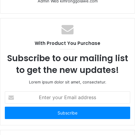
Admin Web kimronggolawe.com
With Product You Purchase
Subscribe to our mailing list
to get the new updates!
Lorem ipsum dolor sit amet, consectetur.
E
n
t
e
r
y
o