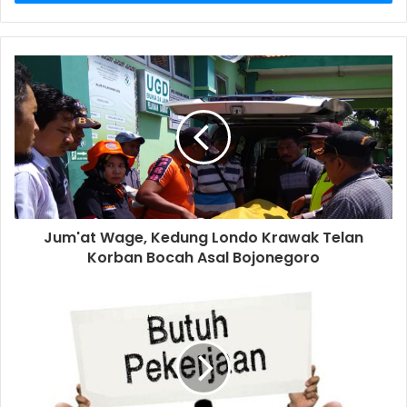
r
y
o
u
r
E
m
a
i
l
a
d
d
Jum'at Wage, Kedung Londo Krawak Telan
r
Korban Bocah Asal Bojonegoro
e
s
s