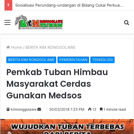
Warung Bambu di Jalan Raya Kerek Terbakar, Kerugian Ditaksir Rp30 Juta
Menu
S
fo
Home
/
BERITA KIM RONGGOLAWE
BERITA KIM RONGGOLAWE
PEMERINTAHAN
TEKNOLOGI
Pemkab Tuban Himbau
Masyarakat Cerdas
Gunakan Medsos
kimronggolawe
S
30/03/2018 7:23 PM
12
1 minute read
e
n
d