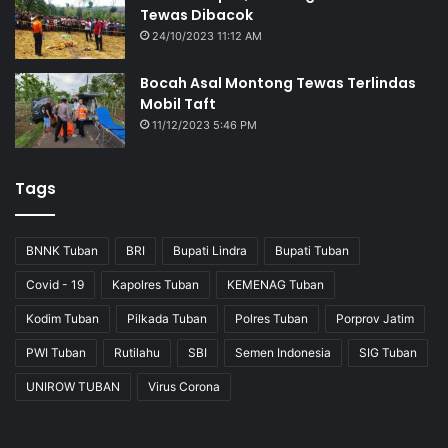
Tewas Dibacok
24/10/2023 11:12 AM
Bocah Asal Montong Tewas Terlindas
Mobil Taft
11/12/2023 5:46 PM
Tags
BNNK Tuban
BRI
Bupati Lindra
Bupati Tuban
Covid - 19
Kapolres Tuban
KEMENAG Tuban
Kodim Tuban
Pilkada Tuban
Polres Tuban
Porprov Jatim
PWI Tuban
Rutilahu
SBI
Semen Indonesia
SIG Tuban
UNIROW TUBAN
Virus Corona