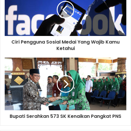
m
a
i
l
a
d
d
Ciri Pengguna Sosial Medai Yang Wajib Kamu
r
Ketahui
e
s
s
Bupati Serahkan 573 SK Kenaikan Pangkat PNS