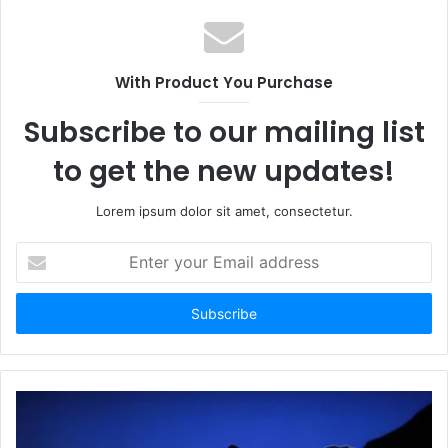
With Product You Purchase
Subscribe to our mailing list
to get the new updates!
Lorem ipsum dolor sit amet, consectetur.
E
n
t
e
r
y
o
u
r
E