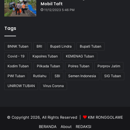
Mobil Taft
11/12/2023 5:46 PM
Tags
BNNK Tuban
BRI
Bupati Lindra
Bupati Tuban
Covid - 19
Kapolres Tuban
KEMENAG Tuban
Kodim Tuban
Pilkada Tuban
Polres Tuban
Porprov Jatim
PWI Tuban
Rutilahu
SBI
Semen Indonesia
SIG Tuban
UNIROW TUBAN
Virus Corona
© Copyright 2026, All Rights Reserved |
KIM RONGGOLAWE
BERANDA
About
REDAKSI