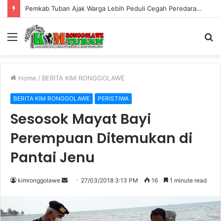
Pemkab Tuban Ajak Warga Lebih Peduli Cegah Peredaran Rokok Ilegal
Menu
S
fo
Home
/
BERITA KIM RONGGOLAWE
BERITA KIM RONGGOLAWE
PERISTIWA
Sesosok Mayat Bayi
Perempuan Ditemukan di
Pantai Jenu
kimronggolawe
S
27/03/2018 3:13 PM
16
1 minute read
e
n
d