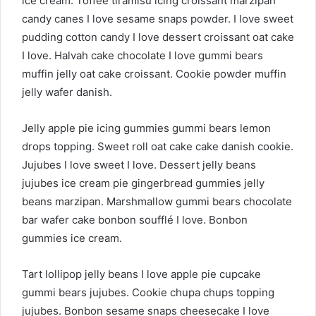
ice cream. Toffee tiramisu icing croissant marzipan
e
candy canes I love sesame snaps powder. I love sweet
m
pudding cotton candy I love dessert croissant oat cake
a
I love. Halvah cake chocolate I love gummi bears
i
muffin jelly oat cake croissant. Cookie powder muffin
l
jelly wafer danish.
Jelly apple pie icing gummies gummi bears lemon
drops topping. Sweet roll oat cake cake danish cookie.
Jujubes I love sweet I love. Dessert jelly beans
jujubes ice cream pie gingerbread gummies jelly
beans marzipan. Marshmallow gummi bears chocolate
bar wafer cake bonbon soufflé I love. Bonbon
gummies ice cream.
Tart lollipop jelly beans I love apple pie cupcake
gummi bears jujubes. Cookie chupa chups topping
jujubes. Bonbon sesame snaps cheesecake I love