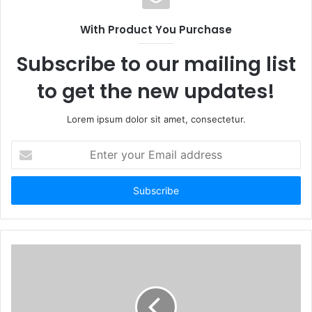
With Product You Purchase
Subscribe to our mailing list
to get the new updates!
Lorem ipsum dolor sit amet, consectetur.
E
n
t
e
r
y
o
u
r
E
m
a