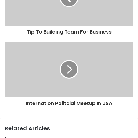
i
l
a
d
d
Tip To Building Team For Business
r
e
s
s
Internation Politcial Meetup In USA
Related Articles