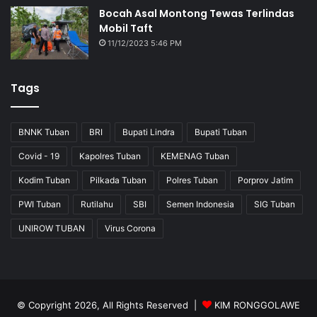
Bocah Asal Montong Tewas Terlindas
Mobil Taft
11/12/2023 5:46 PM
Tags
BNNK Tuban
BRI
Bupati Lindra
Bupati Tuban
Covid - 19
Kapolres Tuban
KEMENAG Tuban
Kodim Tuban
Pilkada Tuban
Polres Tuban
Porprov Jatim
PWI Tuban
Rutilahu
SBI
Semen Indonesia
SIG Tuban
UNIROW TUBAN
Virus Corona
© Copyright 2026, All Rights Reserved |
KIM RONGGOLAWE