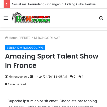
Sosialisasi Perundang-undangan di Bidang Cukai Perkuat Komitmen Berantas Rokok Ilegal di Kabupaten Tuban
Menu
S
fo
Home
/
BERITA KIM RONGGOLAWE
BERITA KIM RONGGOLAWE
Amazing Sport Talent Show
In France
kimronggolawe
S
24/04/2018 6:05 AM
0
11
e
1 minute read
n
d
a
Cupcake ipsum dolor sit amet. Chocolate bar topping
n