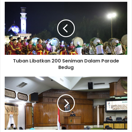
u
r
E
m
a
i
l
a
d
d
Tuban Libatkan 200 Seniman Dalam Parade
r
Bedug
e
s
s