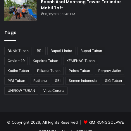
Bocah Asal Montong Tewas Terlindas
Mobil Taft
11/12/2023 5:46 PM
Tags
BNNK Tuban
BRI
Bupati Lindra
Bupati Tuban
Covid - 19
Kapolres Tuban
KEMENAG Tuban
Kodim Tuban
Pilkada Tuban
Polres Tuban
Porprov Jatim
PWI Tuban
Rutilahu
SBI
Semen Indonesia
SIG Tuban
UNIROW TUBAN
Virus Corona
© Copyright 2026, All Rights Reserved |
KIM RONGGOLAWE