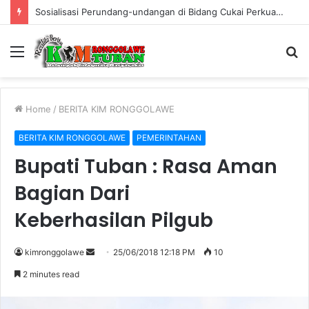
Sosialisasi Perundang-undangan di Bidang Cukai Perkuat Komitmen Berantas Rokok Ilegal di Kabupaten Tuban
Menu
S
fo
Home
/
BERITA KIM RONGGOLAWE
BERITA KIM RONGGOLAWE
PEMERINTAHAN
Bupati Tuban : Rasa Aman
Bagian Dari
Keberhasilan Pilgub
kimronggolawe
S
25/06/2018 12:18 PM
10
e
2 minutes read
n
d