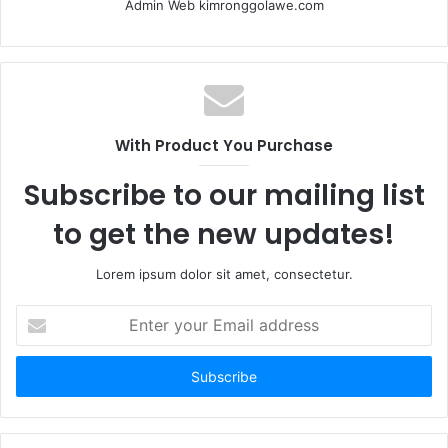
Admin Web kimronggolawe.com
With Product You Purchase
Subscribe to our mailing list
to get the new updates!
Lorem ipsum dolor sit amet, consectetur.
E
n
t
e
r
y
o