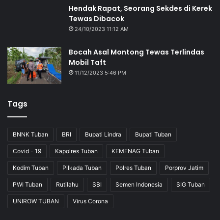
Hendak Rapat, Seorang Sekdes di Kerek
Tewas Dibacok
24/10/2023 11:12 AM
Bocah Asal Montong Tewas Terlindas
Mobil Taft
11/12/2023 5:46 PM
Tags
BNNK Tuban
BRI
Bupati Lindra
Bupati Tuban
Covid - 19
Kapolres Tuban
KEMENAG Tuban
Kodim Tuban
Pilkada Tuban
Polres Tuban
Porprov Jatim
PWI Tuban
Rutilahu
SBI
Semen Indonesia
SIG Tuban
UNIROW TUBAN
Virus Corona