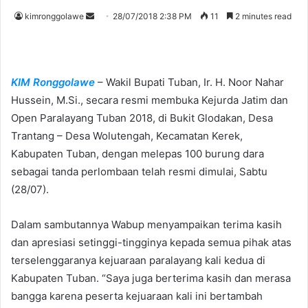
kimronggolawe
S
28/07/2018 2:38 PM
11
2 minutes read
e
n
d
KIM Ronggolawe
– Wakil Bupati Tuban, Ir. H. Noor Nahar
a
n
Hussein, M.Si., secara resmi membuka Kejurda Jatim dan
e
Open Paralayang Tuban 2018, di Bukit Glodakan, Desa
m
Trantang – Desa Wolutengah, Kecamatan Kerek,
a
Kabupaten Tuban, dengan melepas 100 burung dara
i
sebagai tanda perlombaan telah resmi dimulai, Sabtu
l
(28/07).
Dalam sambutannya Wabup menyampaikan terima kasih
dan apresiasi setinggi-tingginya kepada semua pihak atas
terselenggaranya kejuaraan paralayang kali kedua di
Kabupaten Tuban. “Saya juga berterima kasih dan merasa
bangga karena peserta kejuaraan kali ini bertambah