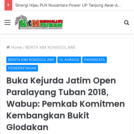
Dorong Kemandirian Ekonomi, PLN Nusantara Power UP Tanjung Awar-Awar Gelar Pelatihan Inovasi Olahan Pangan untuk UMKM Permata
Menu
S
fo
Home
/
BERITA KIM RONGGOLAWE
BERITA KIM RONGGOLAWE
OLAHRAGA
PARIWISATA
PEMERINTAHAN
Buka Kejurda Jatim Open
Paralayang Tuban 2018,
Wabup: Pemkab Komitmen
Kembangkan Bukit
Glodakan