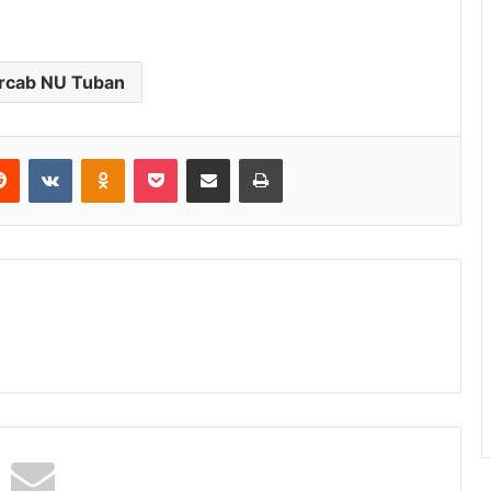
rcab NU Tuban
Reddit
VKontakte
Odnoklassniki
Pocket
Share via Email
Print