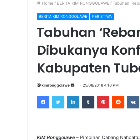
Home
/
BERITA KIM RONGGOLAWE
/
Tabuhan ‘Reb
BERITA KIM RONGGOLAWE
PERISTIWA
Tabuhan ‘Reban
Dibukanya Kon
Kabupaten Tub
kimronggolawe
S
25/08/2018 4:10 PM
e
Facebook
Twitter
LinkedIn
Tumblr
Pinterest
Reddit
VK
n
d
a
n
e
KIM Ronggolawe
– Pimpinan Cabang Nahdaltu
m