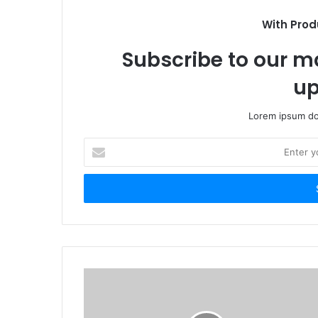
With Prod
Subscribe to our ma
up
Lorem ipsum dol
E
n
t
e
r
y
o
u
r
E
m
a