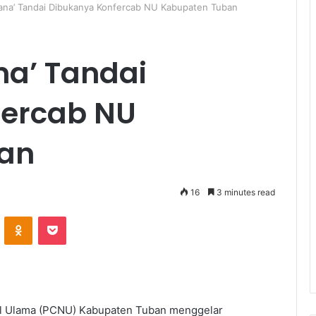
ana’ Tandai Dibukanya Konfercab NU Kabupaten Tuban
a’ Tandai
fercab NU
an
16
3 minutes read
ontakte
Odnoklassniki
Pocket
l Ulama (PCNU) Kabupaten Tuban menggelar