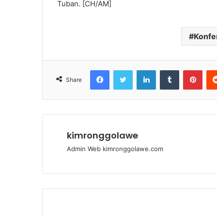
Tuban. [CH/AM]
Konfe
Facebook
Twitter
LinkedIn
Tumblr
Pinterest
Share
kimronggolawe
Admin Web kimronggolawe.com