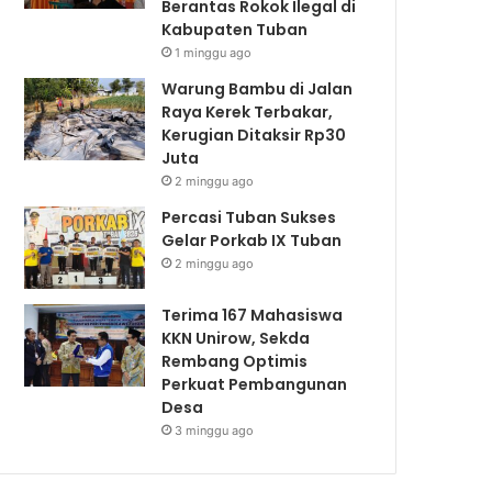
Berantas Rokok Ilegal di
Kabupaten Tuban
1 minggu ago
Warung Bambu di Jalan
Raya Kerek Terbakar,
Kerugian Ditaksir Rp30
Juta
2 minggu ago
Percasi Tuban Sukses
Gelar Porkab IX Tuban
2 minggu ago
Terima 167 Mahasiswa
KKN Unirow, Sekda
Rembang Optimis
Perkuat Pembangunan
Desa
3 minggu ago