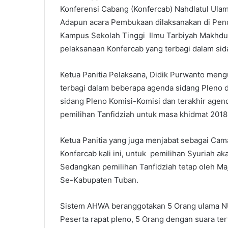
Konferensi Cabang (Konfercab) Nahdlatul Ulam
a
i
Adapun acara Pembukaan dilaksanakan di Pen
l
Kampus Sekolah Tinggi Ilmu Tarbiyah Makhdum
pelaksanaan Konfercab yang terbagi dalam sid
Ketua Panitia Pelaksana, Didik Purwanto men
terbagi dalam beberapa agenda sidang Pleno di
sidang Pleno Komisi-Komisi dan terakhir agen
pemilihan Tanfidziah untuk masa khidmat 201
Ketua Panitia yang juga menjabat sebagai C
Konfercab kali ini, untuk pemilihan Syuriah aka
Sedangkan pemilihan Tanfidziah tetap oleh M
Se-Kabupaten Tuban.
Sistem AHWA beranggotakan 5 Orang ulama NU 
Peserta rapat pleno, 5 Orang dengan suara ter