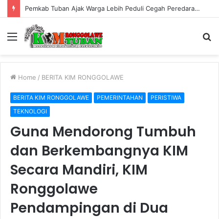
Pemkab Tuban Ajak Warga Lebih Peduli Cegah Peredaran Rokok Ilegal
Menu
S
fo
Home
/
BERITA KIM RONGGOLAWE
BERITA KIM RONGGOLAWE
PEMERINTAHAN
PERISTIWA
TEKNOLOGI
Guna Mendorong Tumbuh
dan Berkembangnya KIM
Secara Mandiri, KIM
Ronggolawe
Pendampingan di Dua