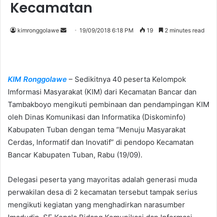
Kecamatan
kimronggolawe
S
19/09/2018 6:18 PM
19
2 minutes read
e
n
d
a
KIM Ronggolawe
– Sedikitnya 40 peserta Kelompok
n
Imformasi Masyarakat (KIM) dari Kecamatan Bancar dan
e
Tambakboyo mengikuti pembinaan dan pendampingan KIM
m
oleh Dinas Komunikasi dan Informatika (Diskominfo)
a
Kabupaten Tuban dengan tema “Menuju Masyarakat
i
Cerdas, Informatif dan Inovatif” di pendopo Kecamatan
l
Bancar Kabupaten Tuban, Rabu (19/09).
Delegasi peserta yang mayoritas adalah generasi muda
perwakilan desa di 2 kecamatan tersebut tampak serius
mengikuti kegiatan yang menghadirkan narasumber