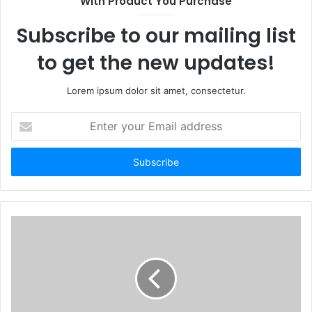
With Product You Purchase
Subscribe to our mailing list
to get the new updates!
Lorem ipsum dolor sit amet, consectetur.
E
n
t
e
r
y
o
u
r
E
m
a
i
l