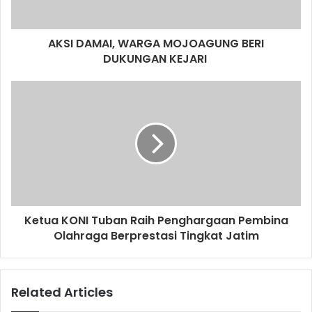
a
d
d
AKSI DAMAI, WARGA MOJOAGUNG BERI
r
DUKUNGAN KEJARI
e
s
s
Ketua KONI Tuban Raih Penghargaan Pembina
Olahraga Berprestasi Tingkat Jatim
Related Articles