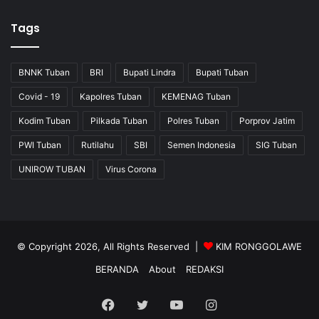
Tags
BNNK Tuban
BRI
Bupati Lindra
Bupati Tuban
Covid - 19
Kapolres Tuban
KEMENAG Tuban
Kodim Tuban
Pilkada Tuban
Polres Tuban
Porprov Jatim
PWI Tuban
Rutilahu
SBI
Semen Indonesia
SIG Tuban
UNIROW TUBAN
Virus Corona
© Copyright 2026, All Rights Reserved |
KIM RONGGOLAWE
BERANDA
About
REDAKSI
Facebook
Twitter
YouTube
Instagram