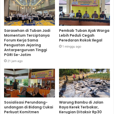
Sarasehan di Tuban Jadi
Pemkab Tuban Ajak Warga
Momentum Terciptanya
Lebih Peduli Cegah
Forum Kerja Sama
Peredaran Rokok Ilegal
Penguatan Jejaring
1 minggu ago
Antarperguruan Tinggi
PGRI Se-Jatim
21 jam ago
Sosialisasi Perundang-
Warung Bambu di Jalan
undangan di Bidang Cukai
Raya Kerek Terbakar,
Perkuat Komitmen
Kerugian Ditaksir Rp30