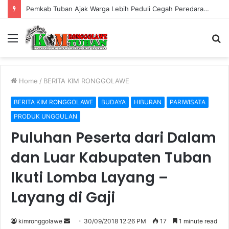
Sosialisasi Perundang-undangan di Bidang Cukai Perkuat Komitmen Berantas Rokok Ilegal di Kabupaten Tuban
Menu
S
fo
Home
/
BERITA KIM RONGGOLAWE
BERITA KIM RONGGOLAWE
BUDAYA
HIBURAN
PARIWISATA
PRODUK UNGGULAN
Puluhan Peserta dari Dalam
dan Luar Kabupaten Tuban
Ikuti Lomba Layang –
Layang di Gaji
kimronggolawe
S
30/09/2018 12:26 PM
17
1 minute read