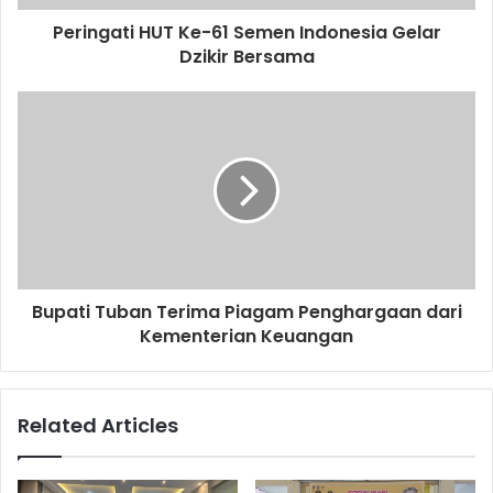
d
d
Peringati HUT Ke-61 Semen Indonesia Gelar
r
Dzikir Bersama
e
s
s
Bupati Tuban Terima Piagam Penghargaan dari
Kementerian Keuangan
Related Articles