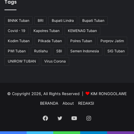
Tags
BNNK Tuban
BRI
Bupati Lindra
Bupati Tuban
Covid - 19
Kapolres Tuban
KEMENAG Tuban
Kodim Tuban
Pilkada Tuban
Polres Tuban
Porprov Jatim
PWI Tuban
Rutilahu
SBI
Semen Indonesia
SIG Tuban
UNIROW TUBAN
Virus Corona
© Copyright 2026, All Rights Reserved |
KIM RONGGOLAWE
BERANDA
About
REDAKSI
Facebook
Twitter
YouTube
Instagram