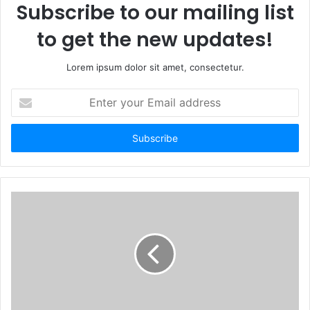
Subscribe to our mailing list
to get the new updates!
Lorem ipsum dolor sit amet, consectetur.
E
n
t
e
r
y
o
u
r
E
m
a
i
l
a