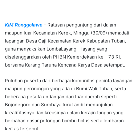
e
n
d
KIM Ronggolawe
– Ratusan pengunjung dari dalam
a
n
maupun luar Kecamatan Kerek, Minggu (30/09) memadati
e
lapangan Desa Gaji Kecamatan Kerek Kabupaten Tuban,
m
guna menyaksikan LombaLayang – layang yang
a
diselenggarakan oleh PHBN Kemerdekaan ke – 73 RI.
i
bersama Karang Taruna Kencana Karya Desa setempat.
l
Puluhan peserta dari berbagai komunitas pecinta layangan
maupun perorangan yang ada di Bumi Wali Tuban, serta
beberapa peseta undangan dari luar daerah seperti
Bojonegoro dan Surabaya turut andil menunjukan
kreatifitasnya dan kreasinya dalam kerajin tangan yang
berbahan dasar potongan bambu halus serta lembaran
kertas tersebut.