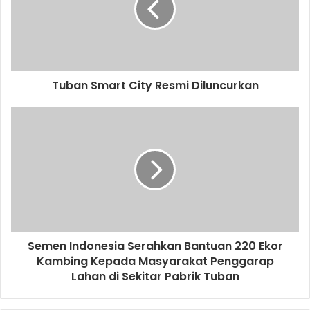
a
i
l
a
d
d
Tuban Smart City Resmi Diluncurkan
r
e
s
s
Semen Indonesia Serahkan Bantuan 220 Ekor
Kambing Kepada Masyarakat Penggarap
Lahan di Sekitar Pabrik Tuban