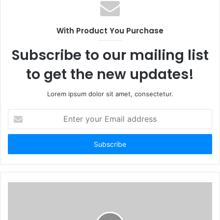
With Product You Purchase
Subscribe to our mailing list
to get the new updates!
Lorem ipsum dolor sit amet, consectetur.
E
n
t
e
r
y
o
u
r
E
m