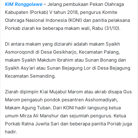
KIM Ronggolawe
– Jelang pembukaan Pekan Olahraga
a
n
Kabupaten (Porkab) V tahun 2018, pengurus Komite
e
Olahraga Nasional Indonesia (KONI) dan panitia pelaksana
m
Porkab ziarah ke beberapa makam wali, Rabu (31/10).
a
i
Di antara makam yang diziarahi adalah makam Syaikh
l
Asmoroqondi di Desa Gesikharjo, Kecamatan Palang,
makam Syaikh Makdum Ibrahim atau Sunan Bonang dan
Syaikh Asy’ari atau Sunan Bejagung Lor di Desa Bejagung
Kecamatan Semanding.
Ziarah dipimpin Kiai Mujabul Marom atau akrab disapa Gus
Marom pengasuh pondok pesantren Asshomadiyah,
Makam Agung Tuban. Dari KONI hadir langsung ketua
umum Mirza Ali Manshur dan sejumlah pengurus. Ketua
Porkab Ratna Juwita Sari dan beberapa panitia Poriab juga
hadir.