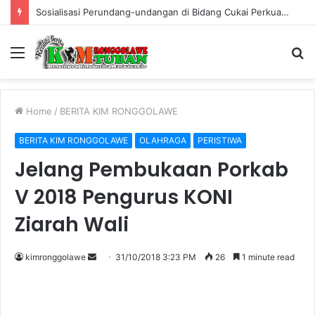
Sosialisasi Perundang-undangan di Bidang Cukai Perkuat Komitmen Berantas Rokok Ilegal di Kabupaten Tuban
Menu
S
fo
Home
/
BERITA KIM RONGGOLAWE
BERITA KIM RONGGOLAWE
OLAHRAGA
PERISTIWA
Jelang Pembukaan Porkab
V 2018 Pengurus KONI
Ziarah Wali
kimronggolawe
S
31/10/2018 3:23 PM
26
1 minute read
e
n
d