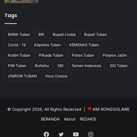
Tags
BNNK Tuban
BRI
Bupati Lindra
Bupati Tuban
Covid - 19
Kapolres Tuban
KEMENAG Tuban
Kodim Tuban
Pilkada Tuban
Polres Tuban
Porprov Jatim
PWI Tuban
Rutilahu
SBI
Semen Indonesia
SIG Tuban
UNIROW TUBAN
Virus Corona
© Copyright 2026, All Rights Reserved |
KIM RONGGOLAWE
BERANDA
About
REDAKSI
Facebook
Twitter
YouTube
Instagram