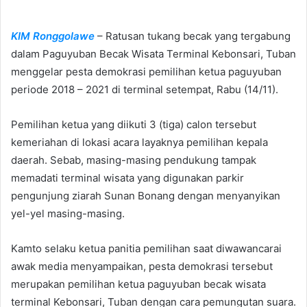
n
d
KIM Ronggolawe
– Ratusan tukang becak yang tergabung
a
n
dalam Paguyuban Becak Wisata Terminal Kebonsari, Tuban
e
menggelar pesta demokrasi pemilihan ketua paguyuban
m
periode 2018 – 2021 di terminal setempat, Rabu (14/11).
a
i
Pemilihan ketua yang diikuti 3 (tiga) calon tersebut
l
kemeriahan di lokasi acara layaknya pemilihan kepala
daerah. Sebab, masing-masing pendukung tampak
memadati terminal wisata yang digunakan parkir
pengunjung ziarah Sunan Bonang dengan menyanyikan
yel-yel masing-masing.
Kamto selaku ketua panitia pemilihan saat diwawancarai
awak media menyampaikan, pesta demokrasi tersebut
merupakan pemilihan ketua paguyuban becak wisata
terminal Kebonsari, Tuban dengan cara pemungutan suara.