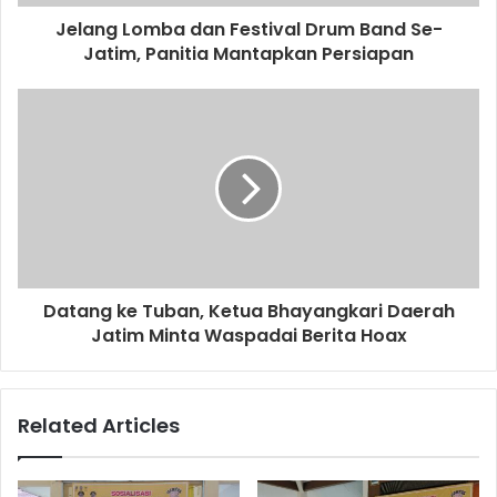
d
d
Jelang Lomba dan Festival Drum Band Se-
r
Jatim, Panitia Mantapkan Persiapan
e
s
s
Datang ke Tuban, Ketua Bhayangkari Daerah
Jatim Minta Waspadai Berita Hoax
Related Articles