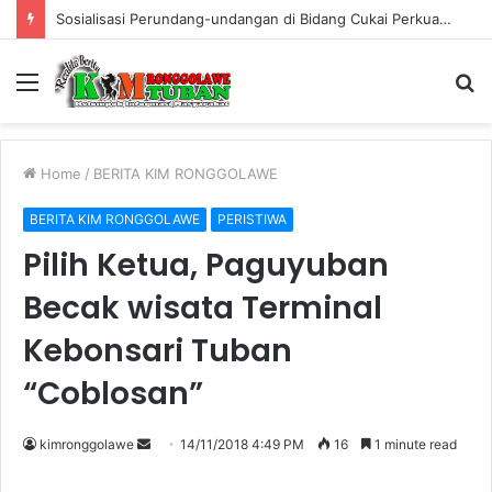
Warung Bambu di Jalan Raya Kerek Terbakar, Kerugian Ditaksir Rp30 Juta
Menu
S
fo
Home
/
BERITA KIM RONGGOLAWE
BERITA KIM RONGGOLAWE
PERISTIWA
Pilih Ketua, Paguyuban
Becak wisata Terminal
Kebonsari Tuban
“Coblosan”
kimronggolawe
S
14/11/2018 4:49 PM
16
1 minute read
e