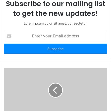
Subscribe to our mailing list
to get the new updates!
Lorem ipsum dolor sit amet, consectetur.
E
n
t
e
r
y
o
u
r
E
m
a
i
l
a