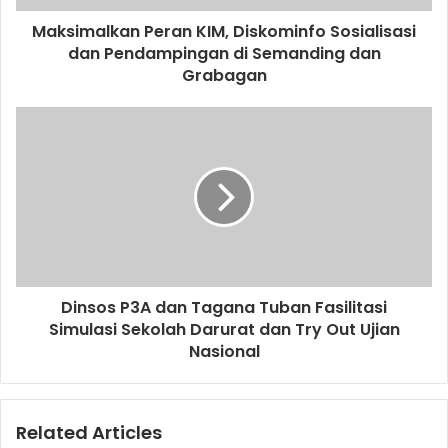
d
d
Maksimalkan Peran KIM, Diskominfo Sosialisasi
r
dan Pendampingan di Semanding dan
e
Grabagan
s
s
Dinsos P3A dan Tagana Tuban Fasilitasi
Simulasi Sekolah Darurat dan Try Out Ujian
Nasional
Related Articles