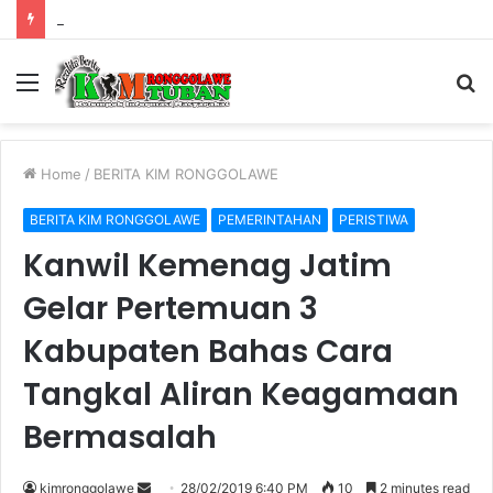
Sosialisasi Perundang-undangan di Bidang Cukai Perkuat Komitmen Berantas Rokok Ilegal di Kabupaten Tuban
Menu
S
fo
Home
/
BERITA KIM RONGGOLAWE
BERITA KIM RONGGOLAWE
PEMERINTAHAN
PERISTIWA
Kanwil Kemenag Jatim
Gelar Pertemuan 3
Kabupaten Bahas Cara
Tangkal Aliran Keagamaan
Bermasalah
kimronggolawe
S
28/02/2019 6:40 PM
10
2 minutes read