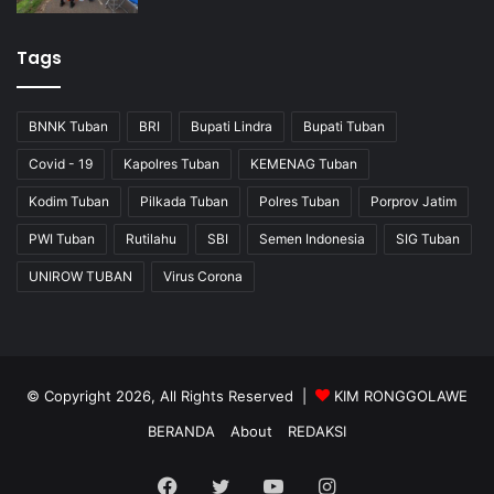
Tags
BNNK Tuban
BRI
Bupati Lindra
Bupati Tuban
Covid - 19
Kapolres Tuban
KEMENAG Tuban
Kodim Tuban
Pilkada Tuban
Polres Tuban
Porprov Jatim
PWI Tuban
Rutilahu
SBI
Semen Indonesia
SIG Tuban
UNIROW TUBAN
Virus Corona
© Copyright 2026, All Rights Reserved |
KIM RONGGOLAWE
BERANDA
About
REDAKSI
Facebook
Twitter
YouTube
Instagram