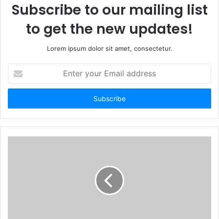
Subscribe to our mailing list
to get the new updates!
Lorem ipsum dolor sit amet, consectetur.
E
n
t
e
r
y
o
u
r
E
m
a
i
l
a