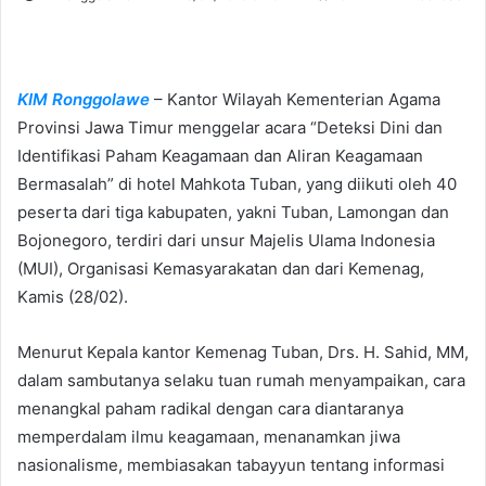
e
n
d
KIM Ronggolawe
– Kantor Wilayah Kementerian Agama
a
n
Provinsi Jawa Timur menggelar acara “Deteksi Dini dan
e
Identifikasi Paham Keagamaan dan Aliran Keagamaan
m
Bermasalah” di hotel Mahkota Tuban, yang diikuti oleh 40
a
peserta dari tiga kabupaten, yakni Tuban, Lamongan dan
i
Bojonegoro, terdiri dari unsur Majelis Ulama Indonesia
l
(MUI), Organisasi Kemasyarakatan dan dari Kemenag,
Kamis (28/02).
Menurut Kepala kantor Kemenag Tuban, Drs. H. Sahid, MM,
dalam sambutanya selaku tuan rumah menyampaikan, cara
menangkal paham radikal dengan cara diantaranya
memperdalam ilmu keagamaan, menanamkan jiwa
nasionalisme, membiasakan tabayyun tentang informasi