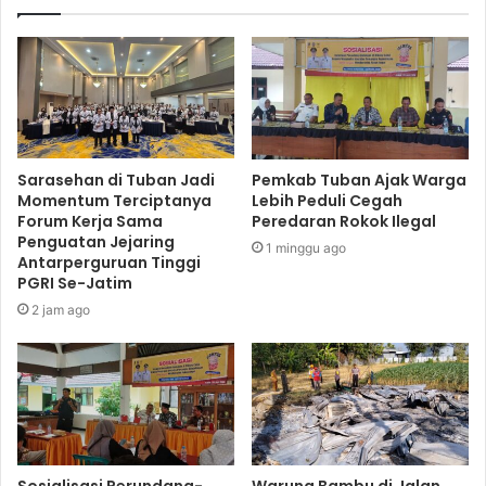
Sarasehan di Tuban Jadi
Pemkab Tuban Ajak Warga
Momentum Terciptanya
Lebih Peduli Cegah
Forum Kerja Sama
Peredaran Rokok Ilegal
Penguatan Jejaring
1 minggu ago
Antarperguruan Tinggi
PGRI Se-Jatim
2 jam ago
Sosialisasi Perundang-
Warung Bambu di Jalan