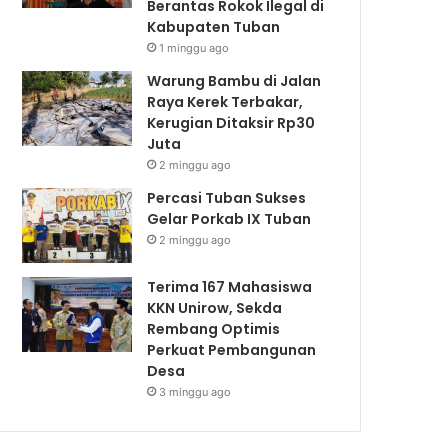
Berantas Rokok Ilegal di
Kabupaten Tuban
1 minggu ago
Warung Bambu di Jalan
Raya Kerek Terbakar,
Kerugian Ditaksir Rp30
Juta
2 minggu ago
Percasi Tuban Sukses
Gelar Porkab IX Tuban
2 minggu ago
Terima 167 Mahasiswa
KKN Unirow, Sekda
Rembang Optimis
Perkuat Pembangunan
Desa
3 minggu ago