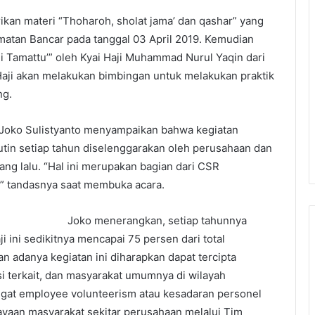
rikan materi “Thoharoh, sholat jama’ dan qashar” yang
amatan Bancar pada tanggal 03 April 2019. Kemudian
ji Tamattu’” oleh Kyai Haji Muhammad Nurul Yaqin dari
Haji akan melakukan bimbingan untuk melakukan praktik
ng.
 Joko Sulistyanto menyampaikan bahwa kegiatan
utin setiap tahun diselenggarakan oleh perusahaan dan
yang lalu. “Hal ini merupakan bagian dari CSR
,” tandasnya saat membuka acara.
Joko menerangkan, setiap tahunnya
 ini sedikitnya mencapai 75 persen dari total
 adanya kegiatan ini diharapkan dapat tercipta
i terkait, dan masyarakat umumnya di wilayah
gat employee volunteerism atau kesadaran personel
yaan masyarakat sekitar perusahaan melalui Tim