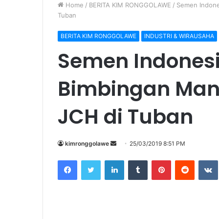
Home
/
BERITA KIM RONGGOLAWE
/
Semen Indones
Tuban
BERITA KIM RONGGOLAWE
INDUSTRI & WIRAUSAHA
Semen Indonesi
Bimbingan Mana
JCH di Tuban
kimronggolawe
S
25/03/2019 8:51 PM
e
Facebook
Twitter
LinkedIn
Tumblr
Pinterest
Reddit
VK
n
d
a
n
e