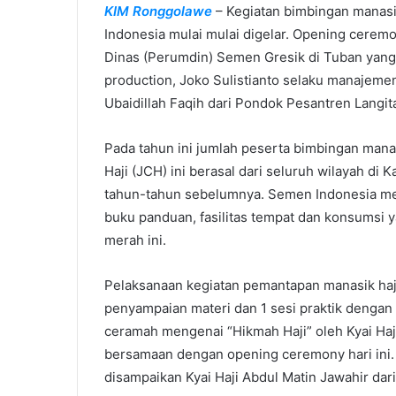
KIM Ronggolawe
– Kegiatan bimbingan manasi
m
Indonesia mulai mulai digelar. Opening cere
a
i
Dinas (Perumdin) Semen Gresik di Tuban yang d
l
production, Joko Sulistianto selaku manajemen
Ubaidillah Faqih dari Pondok Pesantren Langit
Pada tahun ini jumlah peserta bimbingan manas
Haji (JCH) ini berasal dari seluruh wilayah d
tahun-tahun sebelumnya. Semen Indonesia meny
buku panduan, fasilitas tempat dan konsumsi 
merah ini.
Pelaksanaan kegiatan pemantapan manasik haji i
penyampaian materi dan 1 sesi praktik dengan 
ceramah mengenai “Hikmah Haji” oleh Kyai Haj
bersamaan dengan opening ceremony hari ini. B
disampaikan Kyai Haji Abdul Matin Jawahir da