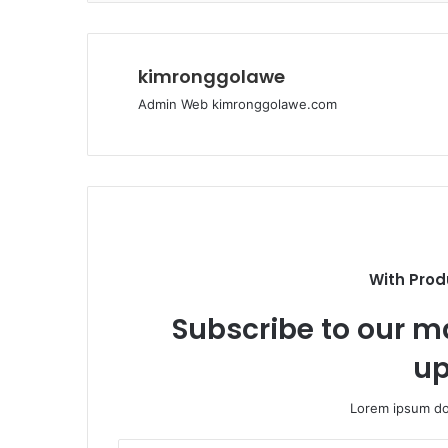
kimronggolawe
Admin Web kimronggolawe.com
With Prod
Subscribe to our ma
up
Lorem ipsum dol