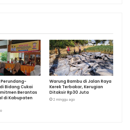
i Perundang-
Warung Bambu di Jalan Raya
di Bidang Cukai
Kerek Terbakar, Kerugian
omitmen Berantas
Ditaksir Rp30 Juta
al di Kabupaten
2 minggu ago
go