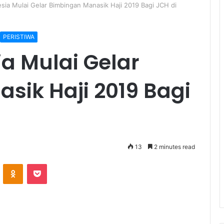
ia Mulai Gelar Bimbingan Manasik Haji 2019 Bagi JCH di
PERISTIWA
a Mulai Gelar
sik Haji 2019 Bagi
13
2 minutes read
ontakte
Odnoklassniki
Pocket