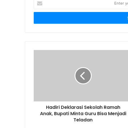
E
n
t
e
r
y
o
u
r
E
m
a
i
l
a
d
d
r
Hadiri Deklarasi Sekolah Ramah
e
Anak, Bupati Minta Guru Bisa Menjadi
s
Teladan
s