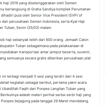
k haji 2019 yang diselenggarakan oleh Semen
mony berlangsung di Graha Sandiya komplek Perumahan
ihadiri pula oleh Senior Vice President (SVP) of
 dari perusahaan Semen Indonesia, serta Kyai Haji
an Tuban, Senin (25/03) malam.
ik haji sebanyak lebih dari 600 orang. Jemaah Calon
i Kabupaten Tuban sebagaimana pada pelaksanaan di
ediakan transportasi antar jemput beserta, suvenir,
yang semuanya secara gratis diberikan perusahaan plat
ni terbagi menjadi 5 sesi yang terdiri dari 4 sesi
detail kegiatan sebagai berikut, pertama yakni acara
i Ubaidillah Faqih dari Ponpes Langitan Tuban yang
erikutnya adalah materi perihal serba-serbi haji yang
ri Ponpes bejagung pada tanggal 29 Maret mendatang.