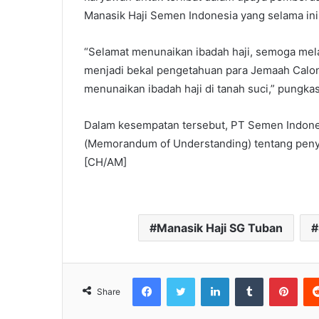
Manasik Haji Semen Indonesia yang selama ini
“Selamat menunaikan ibadah haji, semoga mela
menjadi bekal pengetahuan para Jemaah Calon
menunaikan ibadah haji di tanah suci,” pungk
Dalam kesempatan tersebut, PT Semen Indone
(Memorandum of Understanding) tentang peny
[CH/AM]
Manasik Haji SG Tuban
Facebook
Twitter
LinkedIn
Tumblr
Pinterest
Share