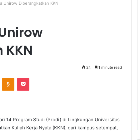
a Unirow Diberangkatkan KKN
Unirow
n KKN
24
1 minute read
ontakte
Odnoklassniki
Pocket
i 14 Program Studi (Prodi) di Lingkungan Universitas
an Kuliah Kerja Nyata (KKN), dari kampus setempat,