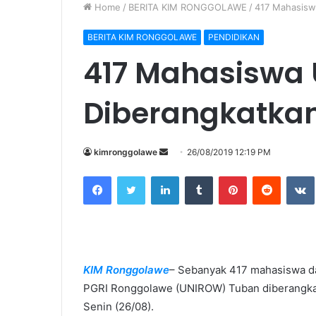
Home
/
BERITA KIM RONGGOLAWE
/
417 Mahasisw
BERITA KIM RONGGOLAWE
PENDIDIKAN
417 Mahasiswa 
Diberangkatka
kimronggolawe
S
26/08/2019 12:19 PM
e
Facebook
Twitter
LinkedIn
Tumblr
Pinterest
Reddit
VK
n
d
a
n
e
KIM Ronggolawe
– Sebanyak 417 mahasiswa dar
m
PGRI Ronggolawe (UNIROW) Tuban diberangkatk
a
i
Senin (26/08).