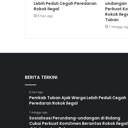
Lebih Peduli Cegah Peredaran
undangan 
Rokok Ilegal
Perkuat K
Rokok Ileg
6 hari ago
Tuban
1 minggu a
BERITA TERKINI
6 hari ago
Pemkab Tuban Ajak Warga Lebih Peduli Cegah
Peredaran Rokok Ilegal
1 minggu ago
Sosialisasi Perundang-undangan di Bidang
Cukai Perkuat Komitmen Berantas Rokok Ilegal