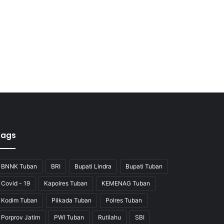
Tags
BNNK Tuban
BRI
Bupati Lindra
Bupati Tuban
Covid - 19
Kapolres Tuban
KEMENAG Tuban
Kodim Tuban
Pilkada Tuban
Polres Tuban
Porprov Jatim
PWI Tuban
Rutilahu
SBI