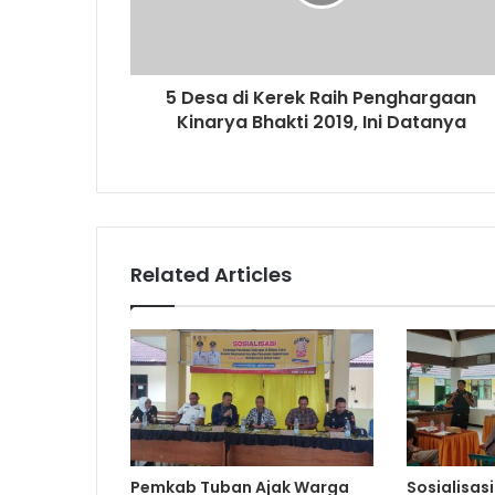
a
d
d
r
5 Desa di Kerek Raih Penghargaan
e
Kinarya Bhakti 2019, Ini Datanya
s
s
Related Articles
Pemkab Tuban Ajak Warga
Sosialisas