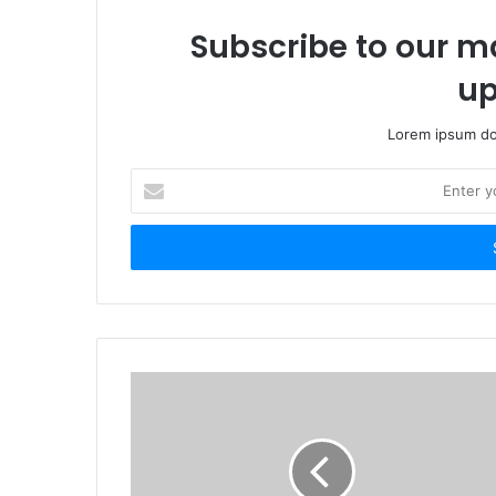
Subscribe to our ma
up
Lorem ipsum dol
E
n
t
e
r
y
o
u
r
E
m
a
i
l