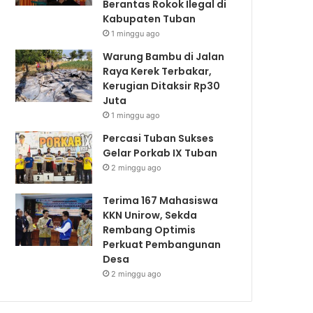
Berantas Rokok Ilegal di
Kabupaten Tuban
1 minggu ago
Warung Bambu di Jalan
Raya Kerek Terbakar,
Kerugian Ditaksir Rp30
Juta
1 minggu ago
Percasi Tuban Sukses
Gelar Porkab IX Tuban
2 minggu ago
Terima 167 Mahasiswa
KKN Unirow, Sekda
Rembang Optimis
Perkuat Pembangunan
Desa
2 minggu ago