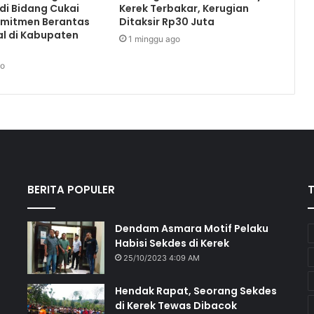
di Bidang Cukai
Kerek Terbakar, Kerugian
omitmen Berantas
Ditaksir Rp30 Juta
al di Kabupaten
1 minggu ago
go
BERITA POPULER
Dendam Asmara Motif Pelaku
Habisi Sekdes di Kerek
25/10/2023 4:09 AM
Hendak Rapat, Seorang Sekdes
di Kerek Tewas Dibacok