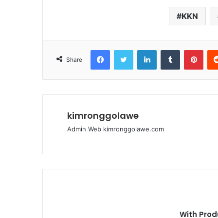
KKN
Facebook
Twitter
LinkedIn
Tumblr
Pinterest
Share
kimronggolawe
Admin Web kimronggolawe.com
With Prod