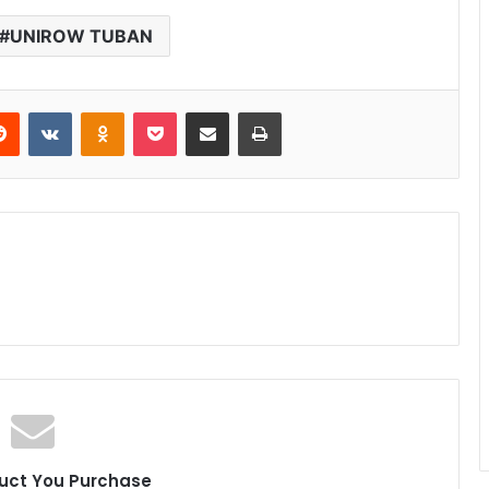
UNIROW TUBAN
Reddit
VKontakte
Odnoklassniki
Pocket
Share via Email
Print
uct You Purchase