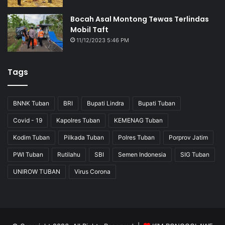
Bocah Asal Montong Tewas Terlindas
Mobil Taft
11/12/2023 5:46 PM
Tags
BNNK Tuban
BRI
Bupati Lindra
Bupati Tuban
Covid - 19
Kapolres Tuban
KEMENAG Tuban
Kodim Tuban
Pilkada Tuban
Polres Tuban
Porprov Jatim
PWI Tuban
Rutilahu
SBI
Semen Indonesia
SIG Tuban
UNIROW TUBAN
Virus Corona