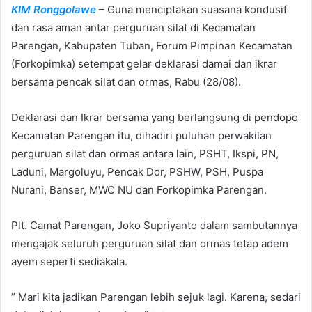
KIM Ronggolawe
– Guna menciptakan suasana kondusif
a
n
dan rasa aman antar perguruan silat di Kecamatan
e
Parengan, Kabupaten Tuban, Forum Pimpinan Kecamatan
m
(Forkopimka) setempat gelar deklarasi damai dan ikrar
a
bersama pencak silat dan ormas, Rabu (28/08).
i
l
Deklarasi dan Ikrar bersama yang berlangsung di pendopo
Kecamatan Parengan itu, dihadiri puluhan perwakilan
perguruan silat dan ormas antara lain, PSHT, Ikspi, PN,
Laduni, Margoluyu, Pencak Dor, PSHW, PSH, Puspa
Nurani, Banser, MWC NU dan Forkopimka Parengan.
Plt. Camat Parengan, Joko Supriyanto dalam sambutannya
mengajak seluruh perguruan silat dan ormas tetap adem
ayem seperti sediakala.
” Mari kita jadikan Parengan lebih sejuk lagi. Karena, sedari