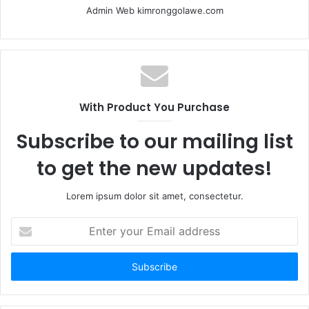
Admin Web kimronggolawe.com
With Product You Purchase
Subscribe to our mailing list
to get the new updates!
Lorem ipsum dolor sit amet, consectetur.
E
n
t
e
r
y