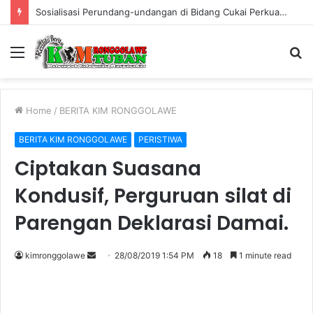
Warung Bambu di Jalan Raya Kerek Terbakar, Kerugian Ditaksir Rp30 Juta
Menu
S
fo
Home
/
BERITA KIM RONGGOLAWE
BERITA KIM RONGGOLAWE
PERISTIWA
Ciptakan Suasana
Kondusif, Perguruan silat di
Parengan Deklarasi Damai.
kimronggolawe
S
28/08/2019 1:54 PM
18
1 minute read
e
n
d