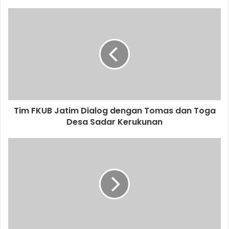
o
u
r
E
m
a
i
l
a
d
d
Tim FKUB Jatim Dialog dengan Tomas dan Toga
r
Desa Sadar Kerukunan
e
s
s