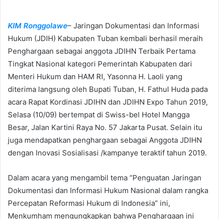
n
d
KIM Ronggolawe
– Jaringan Dokumentasi dan Informasi
a
n
Hukum (JDIH) Kabupaten Tuban kembali berhasil meraih
e
Penghargaan sebagai anggota JDIHN Terbaik Pertama
m
Tingkat Nasional kategori Pemerintah Kabupaten dari
a
Menteri Hukum dan HAM RI, Yasonna H. Laoli yang
i
diterima langsung oleh Bupati Tuban, H. Fathul Huda pada
l
acara Rapat Kordinasi JDIHN dan JDIHN Expo Tahun 2019,
Selasa (10/09) bertempat di Swiss-bel Hotel Mangga
Besar, Jalan Kartini Raya No. 57 Jakarta Pusat. Selain itu
juga mendapatkan penghargaan sebagai Anggota JDIHN
dengan Inovasi Sosialisasi /kampanye teraktif tahun 2019.
Dalam acara yang mengambil tema “Penguatan Jaringan
Dokumentasi dan Informasi Hukum Nasional dalam rangka
Percepatan Reformasi Hukum di Indonesia” ini,
Menkumham mengungkapkan bahwa Penghargaan ini