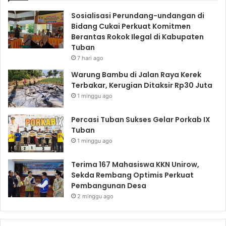
Sosialisasi Perundang-undangan di
Bidang Cukai Perkuat Komitmen
Berantas Rokok Ilegal di Kabupaten
Tuban
7 hari ago
Warung Bambu di Jalan Raya Kerek
Terbakar, Kerugian Ditaksir Rp30 Juta
1 minggu ago
Percasi Tuban Sukses Gelar Porkab IX
Tuban
1 minggu ago
Terima 167 Mahasiswa KKN Unirow,
Sekda Rembang Optimis Perkuat
Pembangunan Desa
2 minggu ago