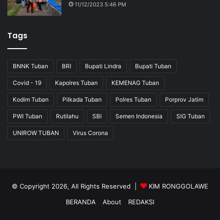
11/12/2023 5:46 PM
Tags
BNNK Tuban
BRI
Bupati Lindra
Bupati Tuban
Covid - 19
Kapolres Tuban
KEMENAG Tuban
Kodim Tuban
Pilkada Tuban
Polres Tuban
Porprov Jatim
PWI Tuban
Rutilahu
SBI
Semen Indonesia
SIG Tuban
UNIROW TUBAN
Virus Corona
© Copyright 2026, All Rights Reserved |
KIM RONGGOLAWE
BERANDA
About
REDAKSI