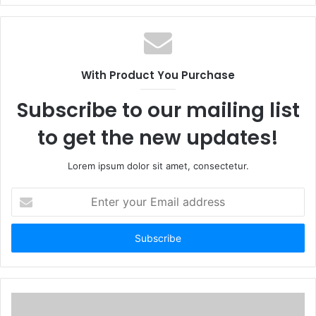
With Product You Purchase
Subscribe to our mailing list
to get the new updates!
Lorem ipsum dolor sit amet, consectetur.
E
n
t
e
r
y
o
u
r