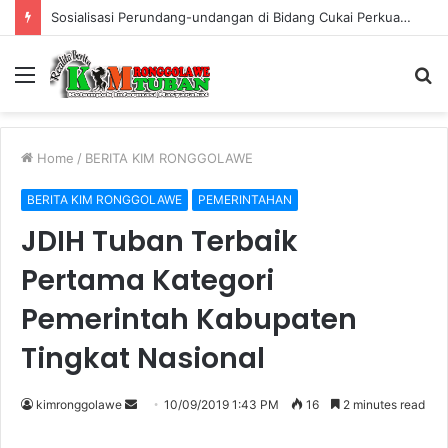
Sosialisasi Perundang-undangan di Bidang Cukai Perkuat Komitmen Berantas Rokok Ilegal di Kabupaten Tuban
Menu
S
fo
Home
/
BERITA KIM RONGGOLAWE
BERITA KIM RONGGOLAWE
PEMERINTAHAN
JDIH Tuban Terbaik
Pertama Kategori
Pemerintah Kabupaten
Tingkat Nasional
kimronggolawe
S
10/09/2019 1:43 PM
16
2 minutes read
e