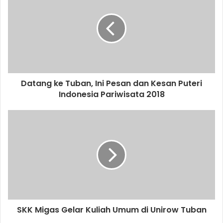
E
m
a
i
l
a
d
d
Datang ke Tuban, Ini Pesan dan Kesan Puteri
r
Indonesia Pariwisata 2018
e
s
s
SKK Migas Gelar Kuliah Umum di Unirow Tuban