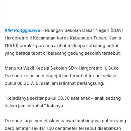
n
d
a
n
e
KIM Ronggolawe
– Ruangan Sekolah Dasar Negeri (SDN)
m
Hargoretno II Kecamatan Kerek Kabupaten Tuban, Kamis
a
(10/10) porak – poranda akibat tertimpa sebatang pohon
i
yang berada tepat di belakang gedung sekolah tersebut.
l
Menurut Wakil Kepala Sekolah SDN Hargoretno II, Suko
Darsono kejadian mengejutkan tersebut terjadi sekitar
pukul 08.30 WIB, saat jam istirahat berlangsung.
“Kejadianya sekitar pukul 08.30 saat anak – anak sedang
dalam jam istirahat,” katanya.
Darsono juga menjelaskan bahwa tumbangnya pohon yang
berdiameter sekitar 100 centimeter tersebut disebabkan