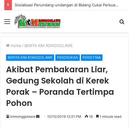
Warung Bambu di Jalan Raya Kerek Terbakar, Kerugian Ditaksir Rp30 Juta
Menu
S
fo
Home
/
BERITA KIM RONGGOLAWE
BERITA KIM RONGGOLAWE
PENDIDIKAN
PERISTIWA
Akibat Pembakaran Liar,
Gedung Sekolah di Kerek
Porak – Poranda Tertimpa
Pohon
kimronggolawe
S
10/10/2019 12:21 PM
16
1 minute read
e