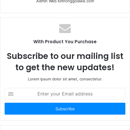
Admin Web kimronggolawe.com
With Product You Purchase
Subscribe to our mailing list
to get the new updates!
Lorem ipsum dolor sit amet, consectetur.
E
n
t
e
r
y
o