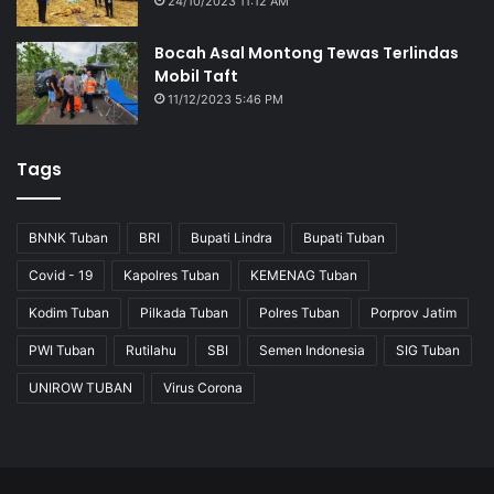
24/10/2023 11:12 AM
Bocah Asal Montong Tewas Terlindas
Mobil Taft
11/12/2023 5:46 PM
Tags
BNNK Tuban
BRI
Bupati Lindra
Bupati Tuban
Covid - 19
Kapolres Tuban
KEMENAG Tuban
Kodim Tuban
Pilkada Tuban
Polres Tuban
Porprov Jatim
PWI Tuban
Rutilahu
SBI
Semen Indonesia
SIG Tuban
UNIROW TUBAN
Virus Corona