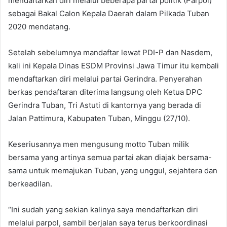
mendaftarkan diri melalui beberapa partai politik (Parpol)
e
sebagai Bakal Calon Kepala Daerah dalam Pilkada Tuban
m
2020 mendatang.
a
i
Setelah sebelumnya mandaftar lewat PDI-P dan Nasdem,
l
kali ini Kepala Dinas ESDM Provinsi Jawa Timur itu kembali
mendaftarkan diri melalui partai Gerindra. Penyerahan
berkas pendaftaran diterima langsung oleh Ketua DPC
Gerindra Tuban, Tri Astuti di kantornya yang berada di
Jalan Pattimura, Kabupaten Tuban, Minggu (27/10).
Keseriusannya men mengusung motto Tuban milik
bersama yang artinya semua partai akan diajak bersama-
sama untuk memajukan Tuban, yang unggul, sejahtera dan
berkeadilan.
“Ini sudah yang sekian kalinya saya mendaftarkan diri
melalui parpol, sambil berjalan saya terus berkoordinasi