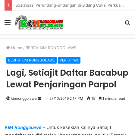
Warung Bambu di Jalan Raya Kerek Terbakar, Kerugian Ditaksir Rp30 Juta
Menu
S
fo
Home
/
BERITA KIM RONGGOLAWE
BERITA KIM RONGGOLAWE
PERISTIWA
Lagi, Setiajit Daftar Bacabup
Lewat Penjaringan Parpol
kimronggolawe
S
27/10/2019 2:17 PM
15
1 minute read
e
n
d
KIM Ronggolawe
– Untuk kesekian kalinya Setiajit
a
n