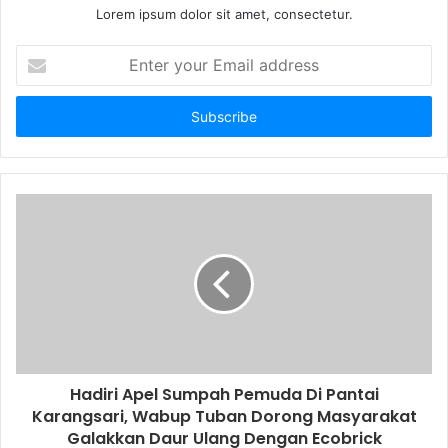
Lorem ipsum dolor sit amet, consectetur.
E
n
t
e
r
y
o
u
r
E
m
a
i
l
a
d
d
Hadiri Apel Sumpah Pemuda Di Pantai
r
Karangsari, Wabup Tuban Dorong Masyarakat
e
Galakkan Daur Ulang Dengan Ecobrick