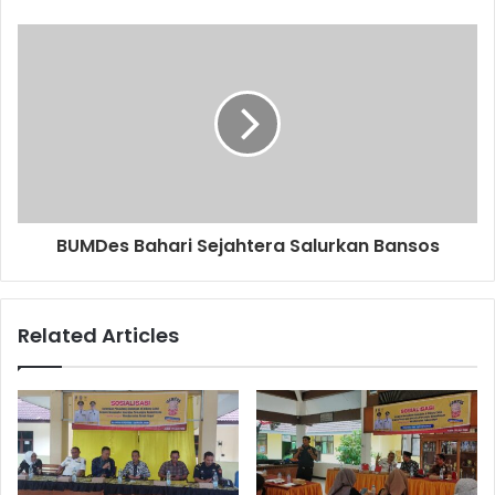
s
s
BUMDes Bahari Sejahtera Salurkan Bansos
Related Articles