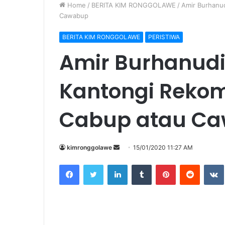
Home
/
BERITA KIM RONGGOLAWE
/
Amir Burhanud
Cawabup
BERITA KIM RONGGOLAWE
PERISTIWA
Amir Burhanudi
Kantongi Rekom 
Cabup atau C
kimronggolawe
S
15/01/2020 11:27 AM
e
Facebook
Twitter
LinkedIn
Tumblr
Pinterest
Reddit
VK
n
d
a
n
e