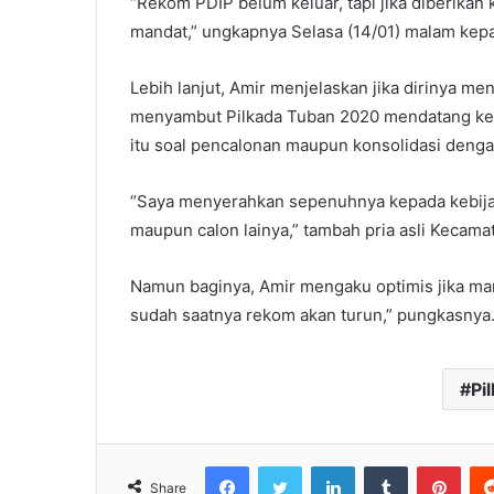
“Rekom PDIP belum keluar, tapi jika diberikan
mandat,” ungkapnya Selasa (14/01) malam kep
Lebih lanjut, Amir menjelaskan jika dirinya m
menyambut Pilkada Tuban 2020 mendatang ke
itu soal pencalonan maupun konsolidasi dengan
“Saya menyerahkan sepenuhnya kepada kebijak
maupun calon lainya,” tambah pria asli Kecama
Namun baginya, Amir mengaku optimis jika man
sudah saatnya rekom akan turun,” pungkasnya
Pi
Facebook
Twitter
LinkedIn
Tumblr
Pinterest
Share