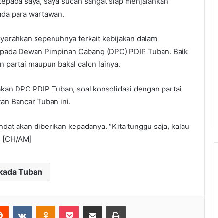
 kepada saya, saya sudah sangat siap menjalankan
ada para wartawan.
enyerahkan sepenuhnya terkait kebijakan dalam
pada Dewan Pimpinan Cabang (DPC) PDIP Tuban. Baik
 partai maupun bakal calon lainya.
an DPC PDIP Tuban, soal konsolidasi dengan partai
tan Bancar Tuban ini.
dat akan diberikan kepadanya. “Kita tunggu saja, kalau
. [CH/AM]
lkada Tuban
Reddit
VKontakte
Odnoklassniki
Pocket
Share via Email
Print