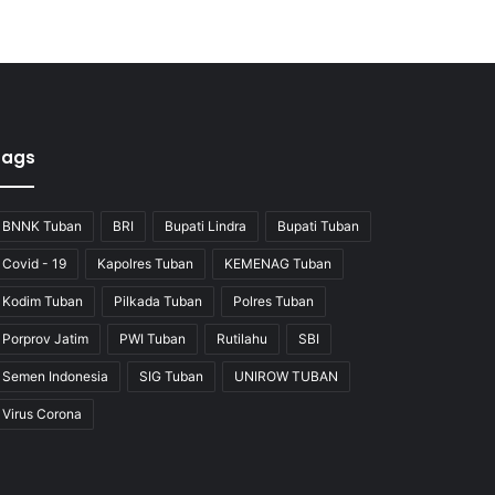
Tags
BNNK Tuban
BRI
Bupati Lindra
Bupati Tuban
Covid - 19
Kapolres Tuban
KEMENAG Tuban
Kodim Tuban
Pilkada Tuban
Polres Tuban
Porprov Jatim
PWI Tuban
Rutilahu
SBI
Semen Indonesia
SIG Tuban
UNIROW TUBAN
Virus Corona