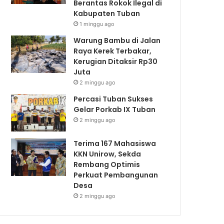
Berantas Rokok Ilegal di
Kabupaten Tuban
1 minggu ago
Warung Bambu di Jalan
Raya Kerek Terbakar,
Kerugian Ditaksir Rp30
Juta
2 minggu ago
Percasi Tuban Sukses
Gelar Porkab IX Tuban
2 minggu ago
Terima 167 Mahasiswa
KKN Unirow, Sekda
Rembang Optimis
Perkuat Pembangunan
Desa
2 minggu ago