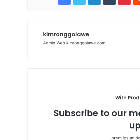
kimronggolawe
Admin Web kimronggolawe.com
With Prod
Subscribe to our ma
up
Lorem ipsum dol