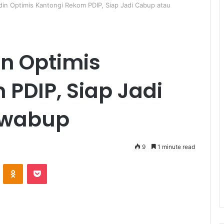
in Optimis Kantongi Rekom PDIP, Siap Jadi Cabup atau
n Optimis
PDIP, Siap Jadi
awabup
9
1 minute read
ontakte
Odnoklassniki
Pocket