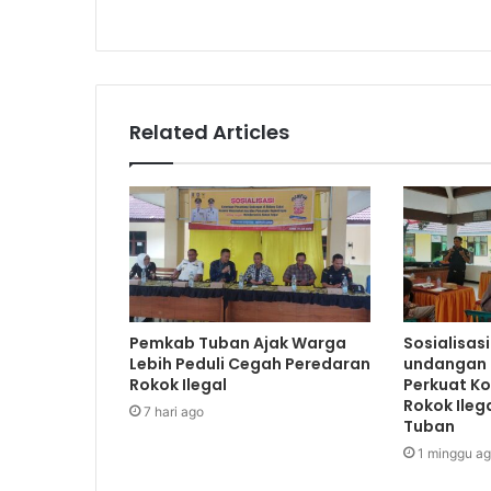
s
Related Articles
Pemkab Tuban Ajak Warga
Sosialisas
Lebih Peduli Cegah Peredaran
undangan 
Rokok Ilegal
Perkuat K
Rokok Ileg
7 hari ago
Tuban
1 minggu a