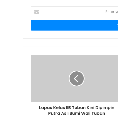
E
n
t
e
r
y
o
u
r
E
m
a
i
l
a
d
d
r
Lapas Kelas IIB Tuban Kini Dipimpin
e
Putra Asli Bumi Wali Tuban
s