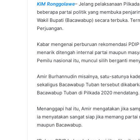
KIM Ronggolawe
– Jelang pelaksanaan Pilkada 
m
beberapa partai politik yang membuka penjari
a
i
Wakil Bupati (Bacawabup) secara terbuka. Term
l
Perjuangan.
Kabar mengenai perburuan rekomendasi PDIP 
menarik ditengah internal partai maupun mas
Pemilu nasional itu, muncul silih berganti me
Amir Burhannudin misalnya, satu-satunya kade
sekaligus Bacawabup Tuban tersebut dikabark
Bacawabup Tuban di Pilkada 2020 mendatang.
Menanggapi hal itu, Amir mengatakan jika sampa
ia menyatakan sangat siap jika memang parta
maupun Bacawabup.