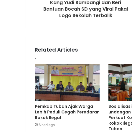
BERITA TERKINI
6 hari ago
Pemkab Tuban Ajak Warga Lebih Peduli Cegah
Peredaran Rokok Ilegal
1 minggu ago
Sosialisasi Perundang-undangan di Bidang
Cukai Perkuat Komitmen Berantas Rokok Ilegal
di Kabupaten Tuban
2 minggu ago
Warung Bambu di Jalan Raya Kerek Terbakar,
Kerugian Ditaksir Rp30 Juta