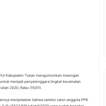
H/AM]
Pilkada Tuban
Reddit
VKontakte
Odnoklassniki
Pocket
Share via Email
Print