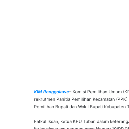
maka KPU Tuban membutuhkan 100 orang. [C
KPU Tuban
Facebook
Twitter
LinkedIn
Tumblr
Pinterest
Share
kimronggolawe
Admin Web kimronggolawe.com