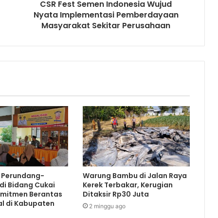
BERITA POPULER
Dendam Asmara Motif Pelaku
Habisi Sekdes di Kerek
25/10/2023 4:09 AM
Hendak Rapat, Seorang Sekdes
di Kerek Tewas Dibacok
24/10/2023 11:12 AM
Bocah Asal Montong Tewas
Terlindas Mobil Taft
11/12/2023 5:46 PM