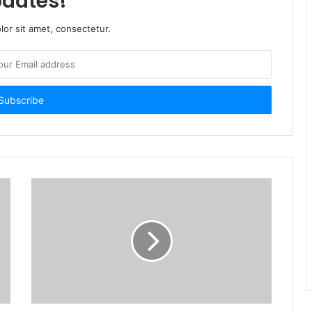
i Perundang-
Warung Bambu di Jalan Raya
di Bidang Cukai
Kerek Terbakar, Kerugian
omitmen Berantas
Ditaksir Rp30 Juta
al di Kabupaten
2 minggu ago
go