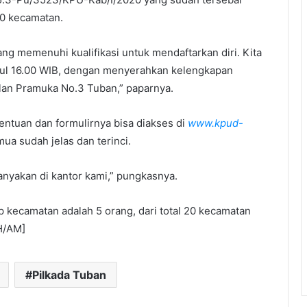
uct You Purchase
iling list to get the new
dates!
or sit amet, consectetur.