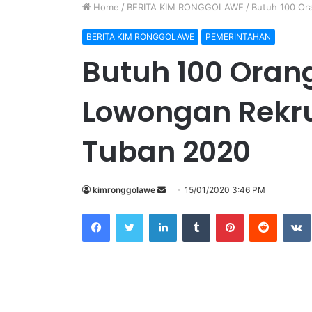
Home
/
BERITA KIM RONGGOLAWE
/
Butuh 100 Or
BERITA KIM RONGGOLAWE
PEMERINTAHAN
Butuh 100 Oran
Lowongan Rekr
Tuban 2020
kimronggolawe
S
15/01/2020 3:46 PM
e
Facebook
Twitter
LinkedIn
Tumblr
Pinterest
Reddit
VK
n
d
a
n
e
KIM Ronggolawe
– Komisi Pemilihan Umum (
m