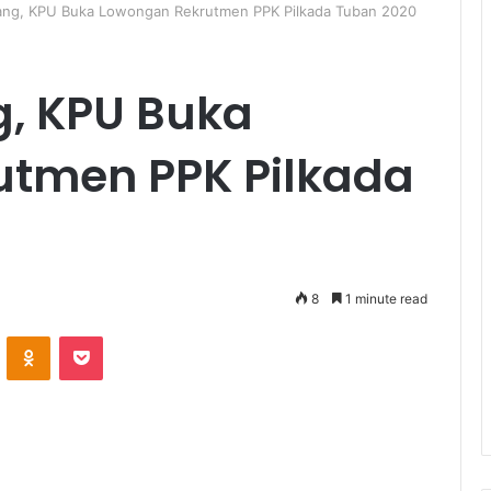
ang, KPU Buka Lowongan Rekrutmen PPK Pilkada Tuban 2020
g, KPU Buka
utmen PPK Pilkada
8
1 minute read
ontakte
Odnoklassniki
Pocket
KPU) Kabupaten Tuban mengumumkan lowongan