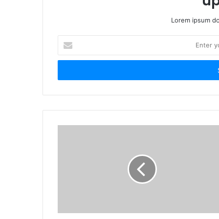
Pemkab Tuban Ajak Warga
Sosialisas
Lebih Peduli Cegah Peredaran
undangan 
Rokok Ilegal
Perkuat K
Rokok Ileg
6 hari ago
Tuban
1 minggu a