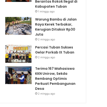
Berantas Rokok Ilegal di
Kabupaten Tuban
1 minggu ago
Warung Bambu di Jalan
Raya Kerek Terbakar,
Kerugian Ditaksir Rp30
Juta
2 minggu ago
Percasi Tuban Sukses
Gelar Porkab IX Tuban
2 minggu ago
Terima 167 Mahasiswa
KKN Unirow, Sekda
Rembang Optimis
Perkuat Pembangunan
Desa
2 minggu ago