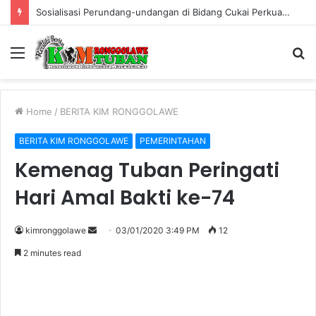
Warung Bambu di Jalan Raya Kerek Terbakar, Kerugian Ditaksir Rp30 Juta
Menu
S
fo
Home
/
BERITA KIM RONGGOLAWE
BERITA KIM RONGGOLAWE
PEMERINTAHAN
Kemenag Tuban Peringati
Hari Amal Bakti ke-74
kimronggolawe
S
03/01/2020 3:49 PM
12
e
2 minutes read
n
d
a
n