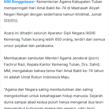
KIM Ronggolawe
– Kementerian Agama Kabupaten Tuban
e
memperingati Hari Amal Bakti Ke-74 di Madrasah Aliyah
m
Negeri Rengel dengan sederhana namun khidmat, Jumat
a
(03/01/).
i
l
Acara ini dihadiri seluruh Aparatur Sipil Negara (ASN)
Kemenag Tuban kurang lebih 650 orang, terdiri dari semua
unsur pejabat dan pelaksana.
Membacakan sambutan Menteri Agama Jenderal (purn)
Fachrul Razi, Kepala Kantor Kemenag Tuban, Drs. Sahid,
MM, mengatakan bahwa tema Hari Amal Bakti ke-74 tahun
ini adalah Umat Rukun Indonesia Maju.
“Agama dan Negara saling membutuhkan dan saling
mengokohkan untuk kebahagiaan hidup manusia. Sejarah
dunia sampai abad kedua puluh hanya mengenal dua teori
menyangkut hubungan agama dan negara, yaitu teori