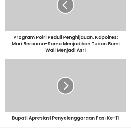
a
i
l
a
d
d
Program Polri Peduli Penghijauan, Kapolres:
r
Mari Bersama-Sama Menjadikan Tuban Bumi
e
Wali Menjadi Asri
s
s
Bupati Apresiasi Penyelenggaraan Fasi Ke-11