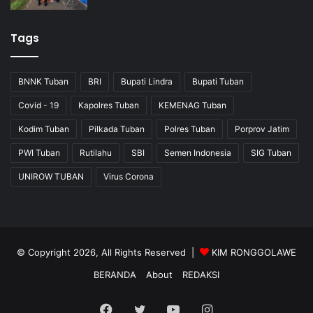
Tags
BNNK Tuban
BRI
Bupati Lindra
Bupati Tuban
Covid - 19
Kapolres Tuban
KEMENAG Tuban
Kodim Tuban
Pilkada Tuban
Polres Tuban
Porprov Jatim
PWI Tuban
Rutilahu
SBI
Semen Indonesia
SIG Tuban
UNIROW TUBAN
Virus Corona
© Copyright 2026, All Rights Reserved |
KIM RONGGOLAWE
BERANDA
About
REDAKSI
Facebook
Twitter
YouTube
Instagram