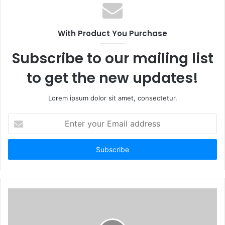
With Product You Purchase
Subscribe to our mailing list
to get the new updates!
Lorem ipsum dolor sit amet, consectetur.
E
n
t
e
r
y
o
u
r
E
m