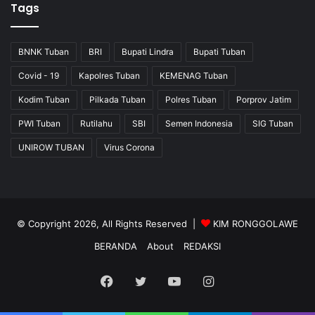
Tags
BNNK Tuban
BRI
Bupati Lindra
Bupati Tuban
Covid - 19
Kapolres Tuban
KEMENAG Tuban
Kodim Tuban
Pilkada Tuban
Polres Tuban
Porprov Jatim
PWI Tuban
Rutilahu
SBI
Semen Indonesia
SIG Tuban
UNIROW TUBAN
Virus Corona
© Copyright 2026, All Rights Reserved |
KIM RONGGOLAWE
BERANDA
About
REDAKSI
Facebook
Twitter
YouTube
Instagram