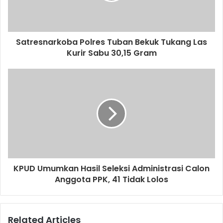
l
a
d
d
Satresnarkoba Polres Tuban Bekuk Tukang Las
r
Kurir Sabu 30,15 Gram
e
s
s
KPUD Umumkan Hasil Seleksi Administrasi Calon
Anggota PPK, 41 Tidak Lolos
Related Articles