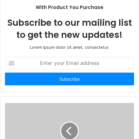
With Product You Purchase
Subscribe to our mailing list
to get the new updates!
Lorem ipsum dolor sit amet, consectetur.
E
n
t
e
r
y
o
u
r
E
m
a
i