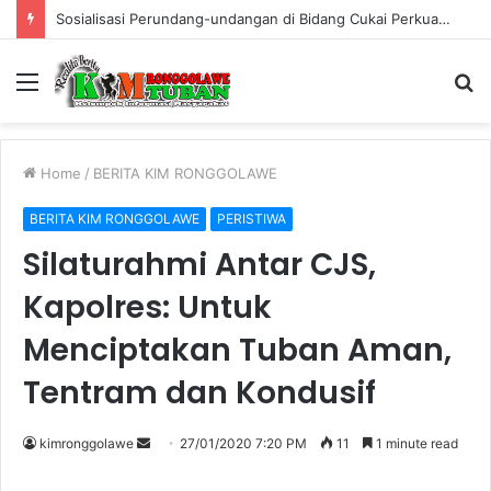
Sosialisasi Perundang-undangan di Bidang Cukai Perkuat Komitmen Berantas Rokok Ilegal di Kabupaten Tuban
Menu
S
fo
Home
/
BERITA KIM RONGGOLAWE
BERITA KIM RONGGOLAWE
PERISTIWA
Silaturahmi Antar CJS,
Kapolres: Untuk
Menciptakan Tuban Aman,
Tentram dan Kondusif
kimronggolawe
S
27/01/2020 7:20 PM
11
1 minute read
e