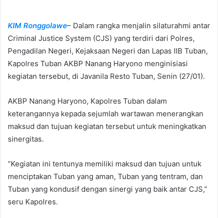
n
d
KIM Ronggolawe
– Dalam rangka menjalin silaturahmi antar
a
n
Criminal Justice System (CJS) yang terdiri dari Polres,
e
Pengadilan Negeri, Kejaksaan Negeri dan Lapas IIB Tuban,
m
Kapolres Tuban AKBP Nanang Haryono menginisiasi
a
kegiatan tersebut, di Javanila Resto Tuban, Senin (27/01).
i
l
AKBP Nanang Haryono, Kapolres Tuban dalam
keterangannya kepada sejumlah wartawan menerangkan
maksud dan tujuan kegiatan tersebut untuk meningkatkan
sinergitas.
“Kegiatan ini tentunya memiliki maksud dan tujuan untuk
menciptakan Tuban yang aman, Tuban yang tentram, dan
Tuban yang kondusif dengan sinergi yang baik antar CJS,”
seru Kapolres.