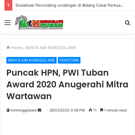
Sosialisasi Perundang-undangan di Bidang Cukai Perkuat Komitmen Berantas Rokok Ilegal di Kabupaten Tuban
Menu
S
fo
Home
/
BERITA KIM RONGGOLAWE
BERITA KIM RONGGOLAWE
PERISTIWA
Puncak HPN, PWI Tuban
Award 2020 Anugerahi Mitra
Wartawan
kimronggolawe
S
26/02/2020 3:38 PM
11
1 minute read
e
n
d