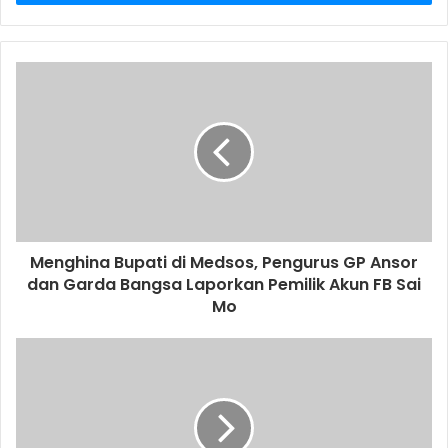
r
y
o
u
r
E
m
a
i
l
a
d
d
Menghina Bupati di Medsos, Pengurus GP Ansor
r
dan Garda Bangsa Laporkan Pemilik Akun FB Sai
e
Mo
s
s