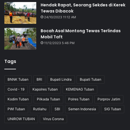
Hendak Rapat, Seorang Sekdes di Kerek
Tewas Dibacok
24/10/2023 11:12 AM
Bocah Asal Montong Tewas Terlindas
Mobil Taft
11/12/2023 5:46 PM
Tags
BNNK Tuban
BRI
Bupati Lindra
Bupati Tuban
Covid - 19
Kapolres Tuban
KEMENAG Tuban
Kodim Tuban
Pilkada Tuban
Polres Tuban
Porprov Jatim
PWI Tuban
Rutilahu
SBI
Semen Indonesia
SIG Tuban
UNIROW TUBAN
Virus Corona