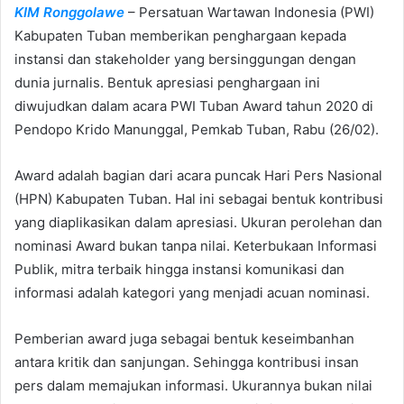
KIM Ronggolawe
– Persatuan Wartawan Indonesia (PWI)
a
n
Kabupaten Tuban memberikan penghargaan kepada
e
instansi dan stakeholder yang bersinggungan dengan
m
dunia jurnalis. Bentuk apresiasi penghargaan ini
a
diwujudkan dalam acara PWI Tuban Award tahun 2020 di
i
Pendopo Krido Manunggal, Pemkab Tuban, Rabu (26/02).
l
Award adalah bagian dari acara puncak Hari Pers Nasional
(HPN) Kabupaten Tuban. Hal ini sebagai bentuk kontribusi
yang diaplikasikan dalam apresiasi. Ukuran perolehan dan
nominasi Award bukan tanpa nilai. Keterbukaan Informasi
Publik, mitra terbaik hingga instansi komunikasi dan
informasi adalah kategori yang menjadi acuan nominasi.
Pemberian award juga sebagai bentuk keseimbanhan
antara kritik dan sanjungan. Sehingga kontribusi insan
pers dalam memajukan informasi. Ukurannya bukan nilai