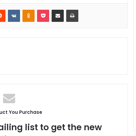
Reddit
VKontakte
Odnoklassniki
Pocket
Share via Email
Print
uct You Purchase
iling list to get the new