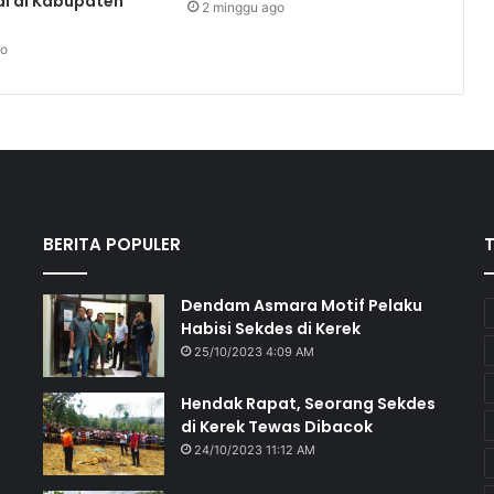
al di Kabupaten
2 minggu ago
go
BERITA POPULER
Dendam Asmara Motif Pelaku
Habisi Sekdes di Kerek
25/10/2023 4:09 AM
Hendak Rapat, Seorang Sekdes
di Kerek Tewas Dibacok
24/10/2023 11:12 AM