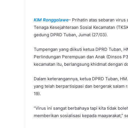
n
e
KIM Ronggolawe
– Prihatin atas sebaran viru
m
Tenaga Kesejahteraan Sosial Kecamatan (TKSK
a
i
gedung DPRD Tuban, Jumat (27/03).
l
Tumpengan yang diikuti ketua DPRD Tuban, HM
Perlindungan Perempuan dan Anak (Dinsos P
kecamatan itu, berlangsung khidmat dengan d
Dalam keterangannya, ketua DPRD Tuban, HM.
yang telah berpartisipasi dan bergerak sala
19).
“Virus ini sangat berbahaya tapi kita tidak bo
memberikan sosialisasi kepada maayarakat,” s