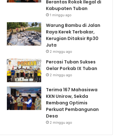
Berantas Rokok Ilegal di
Kabupaten Tuban
1 minggu ago
Warung Bambu di Jalan
Raya Kerek Terbakar,
Kerugian Ditaksir Rp30
Juta
2 minggu ago
Percasi Tuban Sukses
Gelar Porkab IX Tuban
2 minggu ago
Terima 167 Mahasiswa
KKN Unirow, Sekda
Rembang Optimis
Perkuat Pembangunan
Desa
2 minggu ago