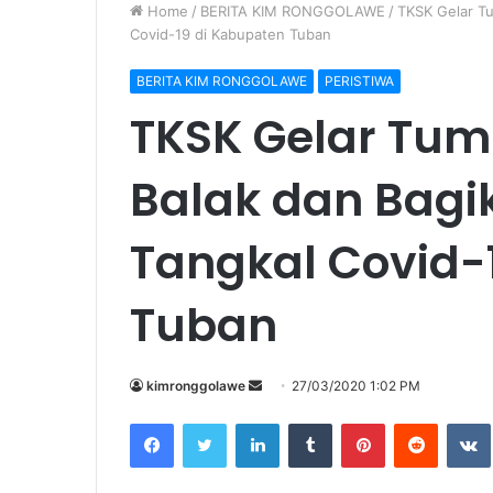
Home
/
BERITA KIM RONGGOLAWE
/
TKSK Gelar Tu
Covid-19 di Kabupaten Tuban
BERITA KIM RONGGOLAWE
PERISTIWA
TKSK Gelar Tu
Balak dan Bagi
Tangkal Covid-
Tuban
kimronggolawe
S
27/03/2020 1:02 PM
e
Facebook
Twitter
LinkedIn
Tumblr
Pinterest
Reddit
VK
n
d
a