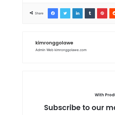
Facebook
Twitter
LinkedIn
Tumblr
Pinterest
Share
kimronggolawe
Admin Web kimronggolawe.com
With Prod
Subscribe to our ma