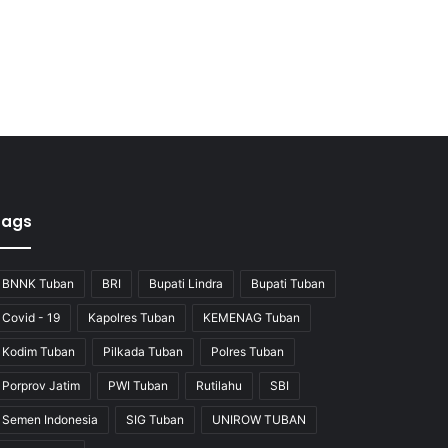
Tags
BNNK Tuban
BRI
Bupati Lindra
Bupati Tuban
Covid - 19
Kapolres Tuban
KEMENAG Tuban
Kodim Tuban
Pilkada Tuban
Polres Tuban
Porprov Jatim
PWI Tuban
Rutilahu
SBI
Semen Indonesia
SIG Tuban
UNIROW TUBAN