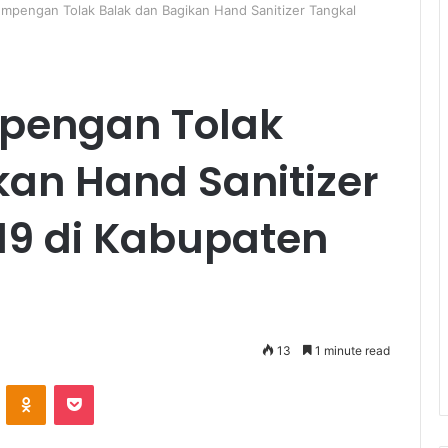
mpengan Tolak Balak dan Bagikan Hand Sanitizer Tangkal
mpengan Tolak
kan Hand Sanitizer
19 di Kabupaten
13
1 minute read
ontakte
Odnoklassniki
Pocket