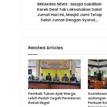
r
BREAKING NEWS : Masjid Sabilillah
e
Kerek Deal Tak Laksanakan Salat
s
Jumat Hari Ini, Masjid Jami Tetap
s
Salat Jumat Dengan Syarat...
Related Articles
Pemkab Tuban Ajak Warga
Sosialisas
Lebih Peduli Cegah Peredaran
undangan 
Rokok Ilegal
Perkuat K