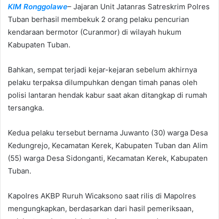
KIM Ronggolawe
– Jajaran Unit Jatanras Satreskrim Polres
a
n
Tuban berhasil membekuk 2 orang pelaku pencurian
e
kendaraan bermotor (Curanmor) di wilayah hukum
m
Kabupaten Tuban.
a
i
Bahkan, sempat terjadi kejar-kejaran sebelum akhirnya
l
pelaku terpaksa dilumpuhkan dengan timah panas oleh
polisi lantaran hendak kabur saat akan ditangkap di rumah
tersangka.
Kedua pelaku tersebut bernama Juwanto (30) warga Desa
Kedungrejo, Kecamatan Kerek, Kabupaten Tuban dan Alim
(55) warga Desa Sidonganti, Kecamatan Kerek, Kabupaten
Tuban.
Kapolres AKBP Ruruh Wicaksono saat rilis di Mapolres
mengungkapkan, berdasarkan dari hasil pemeriksaan,