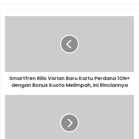
y
o
u
r
E
m
a
i
l
a
d
d
Smartfren Rilis Varian Baru Kartu Perdana 1ON+
r
dengan Bonus Kuota Melimpah, Ini Rinciannya
e
s
s