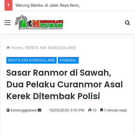
Warung Bambu di Jalan Raya Kerek Terbakar, Kerugian Ditaksir Rp30 Juta
Menu
S
fo
Home
/
BERITA KIM RONGGOLAWE
BERITA KIM RONGGOLAWE
KRIMINAL
Sasar Ranmor di Sawah,
Dua Pelaku Curanmor Asal
Kerek Ditembak Polisi
kimronggolawe
S
15/05/2020 3:10 PM
10
1 minute read
e
n
d