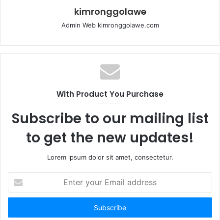
kimronggolawe
Admin Web kimronggolawe.com
With Product You Purchase
Subscribe to our mailing list
to get the new updates!
Lorem ipsum dolor sit amet, consectetur.
E
n
t
e
r