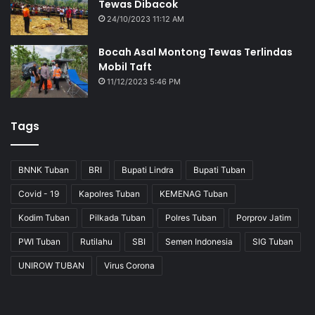
Tewas Dibacok
24/10/2023 11:12 AM
Bocah Asal Montong Tewas Terlindas
Mobil Taft
11/12/2023 5:46 PM
Tags
BNNK Tuban
BRI
Bupati Lindra
Bupati Tuban
Covid - 19
Kapolres Tuban
KEMENAG Tuban
Kodim Tuban
Pilkada Tuban
Polres Tuban
Porprov Jatim
PWI Tuban
Rutilahu
SBI
Semen Indonesia
SIG Tuban
UNIROW TUBAN
Virus Corona