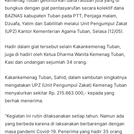
Kemenag Tuban gelontorkan dana ratusan juta yang di
e
bungkus dengan giat pentasyarufan secara kolektif dana
m
BAZNAS kabupaten Tuban pada PTT, Penjaga malam,
a
Dzuafa, Yatim dan Sabilillah melalui Unit Pengumpul Zakat
i
(UPZ) Kantor Kementerian Agama Tuban, Selasa (12/05).
l
Hadir dalam giat tersebut selain Kakankemenag Tuban,
juga di hadiri oleh Ketua Dharma Wanita Kemenag Tuban,
Kasi dan undangan sejumlah 34 orang.
Kakankemenag Tuban, Sahid, dalam sambutan singkatnya
mengatakan UPZ (Unit Pengumpul Zakat) Kemenag Tuban
menyalurkan sekitar Rp. 215.663.000,- kepada yang
berhak menerima.
“Kegiatan ini rutin dilaksanakan setiap tahun. Namun ada
yang berbeda karena di laksanakan berbarengan dengan
masa pandemi Covid-19. Penerima yang hadir 35 orang