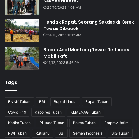
Sekdes di Kerek
25/10/2023 4:09 AM
Hendak Rapat, Seorang Sekdes di Kerek
Tewas Dibacok
24/10/2023 11:12 AM
Bocah Asal Montong Tewas Terlindas
Mobil Taft
11/12/2023 5:46 PM
Tags
BNNK Tuban
BRI
Bupati Lindra
Bupati Tuban
Covid - 19
Kapolres Tuban
KEMENAG Tuban
Kodim Tuban
Pilkada Tuban
Polres Tuban
Porprov Jatim
PWI Tuban
Rutilahu
SBI
Semen Indonesia
SIG Tuban