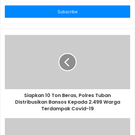
t
e
r
y
o
u
r
E
m
a
i
l
a
d
d
Siapkan 10 Ton Beras, Polres Tuban
r
Distribusikan Bansos Kepada 2.499 Warga
e
Terdampak Covid-19
s
s