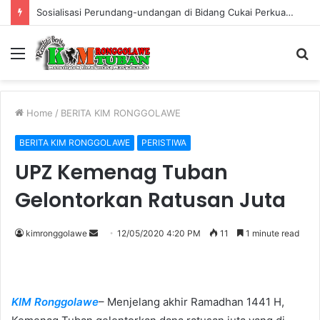
Sosialisasi Perundang-undangan di Bidang Cukai Perkuat Komitmen Berantas Rokok Ilegal di Kabupaten Tuban
Menu
S
fo
Home
/
BERITA KIM RONGGOLAWE
BERITA KIM RONGGOLAWE
PERISTIWA
UPZ Kemenag Tuban
Gelontorkan Ratusan Juta
kimronggolawe
S
12/05/2020 4:20 PM
11
1 minute read
e
n
d
KIM Ronggolawe
– Menjelang akhir Ramadhan 1441 H,
a
n