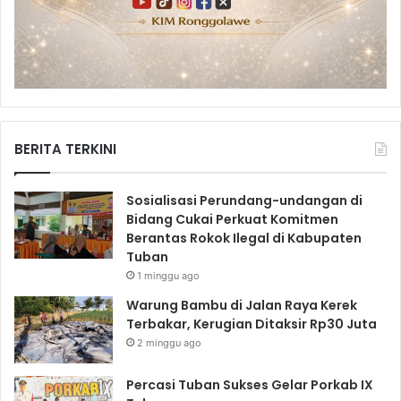
BERITA TERKINI
Sosialisasi Perundang-undangan di
Bidang Cukai Perkuat Komitmen
Berantas Rokok Ilegal di Kabupaten
Tuban
1 minggu ago
Warung Bambu di Jalan Raya Kerek
Terbakar, Kerugian Ditaksir Rp30 Juta
2 minggu ago
Percasi Tuban Sukses Gelar Porkab IX