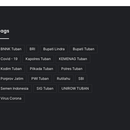
Tags
BNNK Tuban
BRI
Bupati Lindra
Bupati Tuban
Covid - 19
Kapolres Tuban
KEMENAG Tuban
Kodim Tuban
Pilkada Tuban
Polres Tuban
Porprov Jatim
PWI Tuban
Rutilahu
SBI
Semen Indonesia
SIG Tuban
UNIROW TUBAN
Virus Corona