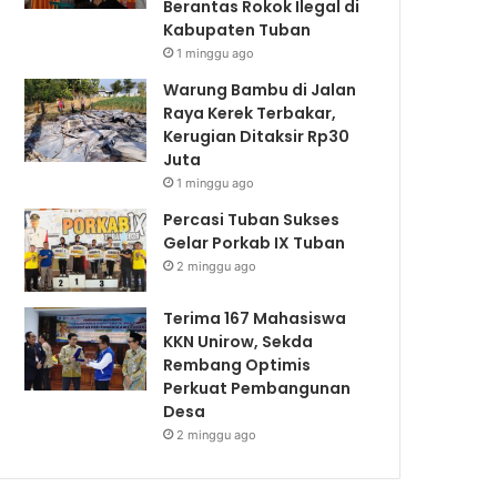
Berantas Rokok Ilegal di
Kabupaten Tuban
1 minggu ago
Warung Bambu di Jalan
Raya Kerek Terbakar,
Kerugian Ditaksir Rp30
Juta
1 minggu ago
Percasi Tuban Sukses
Gelar Porkab IX Tuban
2 minggu ago
Terima 167 Mahasiswa
KKN Unirow, Sekda
Rembang Optimis
Perkuat Pembangunan
Desa
2 minggu ago