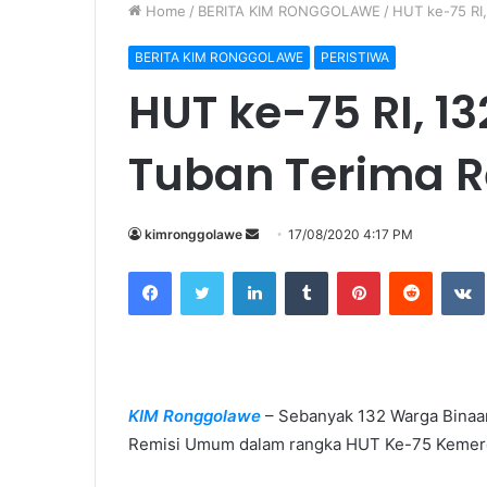
Home
/
BERITA KIM RONGGOLAWE
/
HUT ke-75 RI,
BERITA KIM RONGGOLAWE
PERISTIWA
HUT ke-75 RI, 13
Tuban Terima 
kimronggolawe
S
17/08/2020 4:17 PM
e
Facebook
Twitter
LinkedIn
Tumblr
Pinterest
Reddit
VK
n
d
a
n
e
KIM Ronggolawe
– Sebanyak 132 Warga Binaan
m
Remisi Umum dalam rangka HUT Ke-75 Kemerd
a
i