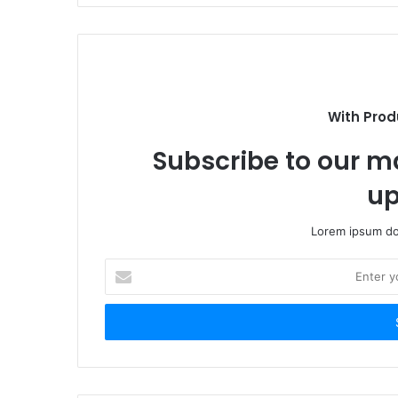
With Prod
Subscribe to our ma
up
Lorem ipsum dol
E
n
t
e
r
y
o