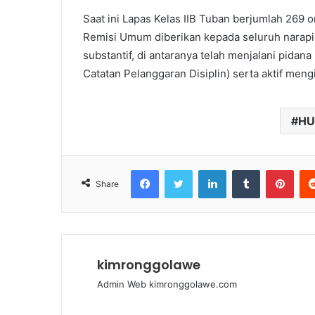
Saat ini Lapas Kelas IIB Tuban berjumlah 269 
Remisi Umum diberikan kepada seluruh narapid
substantif, di antaranya telah menjalani pidana
Catatan Pelanggaran Disiplin) serta aktif men
HU
Facebook
Twitter
LinkedIn
Tumblr
Pinterest
Share
kimronggolawe
Admin Web kimronggolawe.com