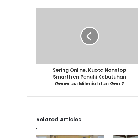
u
r
E
m
a
i
l
a
d
d
r
Sering Online, Kuota Nonstop
e
Smartfren Penuhi Kebutuhan
s
Generasi Milenial dan Gen Z
s
Related Articles