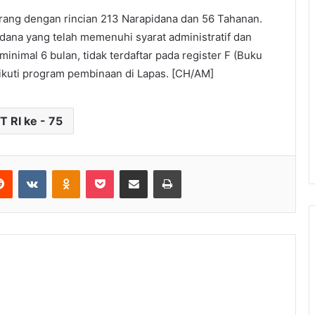
orang dengan rincian 213 Narapidana dan 56 Tahanan.
ana yang telah memenuhi syarat administratif dan
 minimal 6 bulan, tidak terdaftar pada register F (Buku
gikuti program pembinaan di Lapas. [CH/AM]
T RI ke - 75
Reddit
VKontakte
Odnoklassniki
Pocket
Share via Email
Print