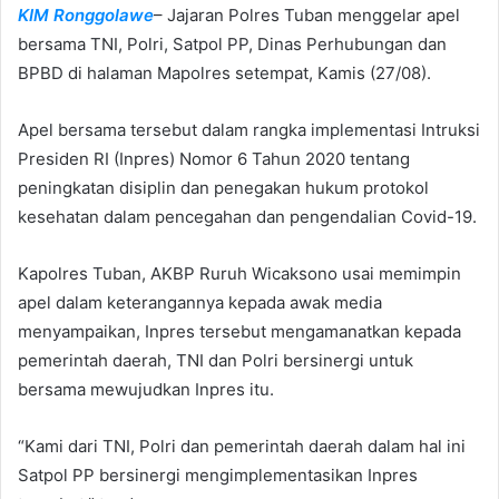
KIM Ronggolawe
– Jajaran Polres Tuban menggelar apel
a
n
bersama TNI, Polri, Satpol PP, Dinas Perhubungan dan
e
BPBD di halaman Mapolres setempat, Kamis (27/08).
m
a
Apel bersama tersebut dalam rangka implementasi Intruksi
i
Presiden RI (Inpres) Nomor 6 Tahun 2020 tentang
l
peningkatan disiplin dan penegakan hukum protokol
kesehatan dalam pencegahan dan pengendalian Covid-19.
Kapolres Tuban, AKBP Ruruh Wicaksono usai memimpin
apel dalam keterangannya kepada awak media
menyampaikan, Inpres tersebut mengamanatkan kepada
pemerintah daerah, TNI dan Polri bersinergi untuk
bersama mewujudkan Inpres itu.
“Kami dari TNI, Polri dan pemerintah daerah dalam hal ini
Satpol PP bersinergi mengimplementasikan Inpres