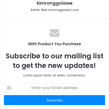
kimronggolawe
Admin Web kimronggolawe.com
With Product You Purchase
Subscribe to our mailing list
to get the new updates!
Lorem ipsum dolor sit amet, consectetur.
E
n
t
e
r