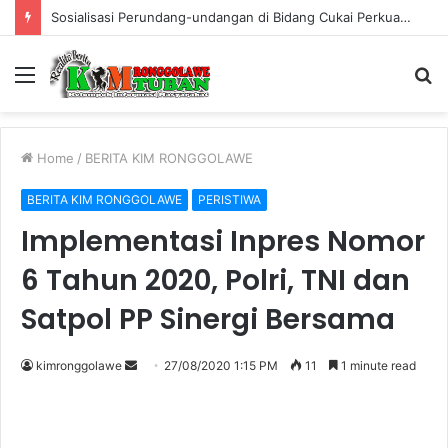
Warung Bambu di Jalan Raya Kerek Terbakar, Kerugian Ditaksir Rp30 Juta
Menu
S
fo
Home
/
BERITA KIM RONGGOLAWE
BERITA KIM RONGGOLAWE
PERISTIWA
Implementasi Inpres Nomor
6 Tahun 2020, Polri, TNI dan
Satpol PP Sinergi Bersama
kimronggolawe
S
27/08/2020 1:15 PM
11
1 minute read
e
n
d