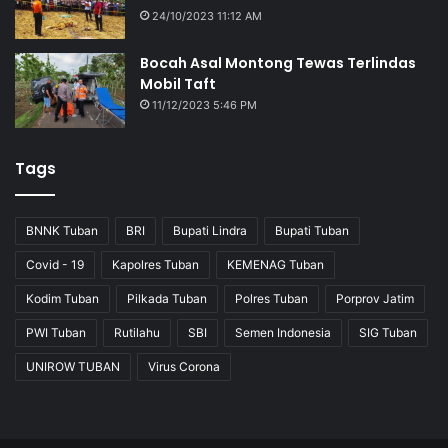
24/10/2023 11:12 AM
Bocah Asal Montong Tewas Terlindas
Mobil Taft
11/12/2023 5:46 PM
Tags
BNNK Tuban
BRI
Bupati Lindra
Bupati Tuban
Covid - 19
Kapolres Tuban
KEMENAG Tuban
Kodim Tuban
Pilkada Tuban
Polres Tuban
Porprov Jatim
PWI Tuban
Rutilahu
SBI
Semen Indonesia
SIG Tuban
UNIROW TUBAN
Virus Corona