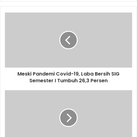
y
o
u
r
E
m
a
i
l
a
d
d
Meski Pandemi Covid-19, Laba Bersih SIG
r
Semester I Tumbuh 26,3 Persen
e
s
s