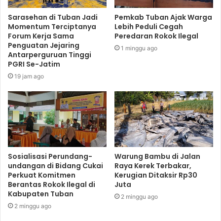
Sarasehan di Tuban Jadi
Pemkab Tuban Ajak Warga
Momentum Terciptanya
Lebih Peduli Cegah
Forum Kerja Sama
Peredaran Rokok Ilegal
Penguatan Jejaring
1 minggu ago
Antarperguruan Tinggi
PGRI Se-Jatim
19 jam ago
Sosialisasi Perundang-
Warung Bambu di Jalan
undangan di Bidang Cukai
Raya Kerek Terbakar,
Perkuat Komitmen
Kerugian Ditaksir Rp30
Berantas Rokok Ilegal di
Juta
Kabupaten Tuban
2 minggu ago
2 minggu ago