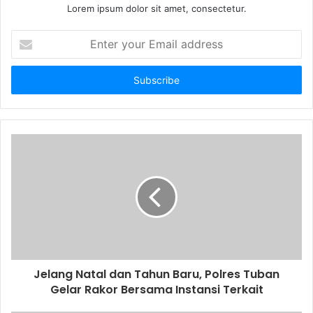
Lorem ipsum dolor sit amet, consectetur.
E
n
t
e
r
y
o
u
r
E
m
a
i
l
a
d
d
Jelang Natal dan Tahun Baru, Polres Tuban
r
Gelar Rakor Bersama Instansi Terkait
e