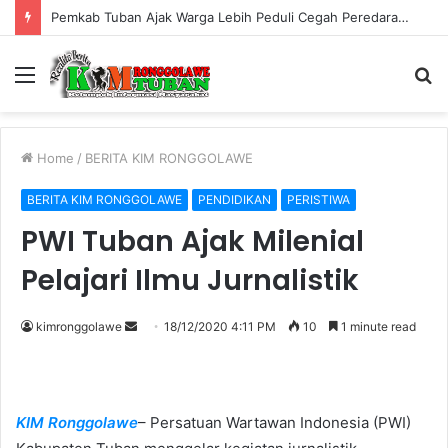
Sosialisasi Perundang-undangan di Bidang Cukai Perkuat Komitmen Berantas Rokok Ilegal di Kabupaten Tuban
Menu
S
fo
Home
/
BERITA KIM RONGGOLAWE
BERITA KIM RONGGOLAWE
PENDIDIKAN
PERISTIWA
PWI Tuban Ajak Milenial
Pelajari Ilmu Jurnalistik
kimronggolawe
S
18/12/2020 4:11 PM
10
1 minute read
e
n
d
KIM Ronggolawe
– Persatuan Wartawan Indonesia (PWI)
a
n