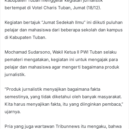
Kabupaten Tuban menggelar kegiatan jurnalistik
e
bertempat di Votel Charis Tuban, Jumat (18/12).
m
a
Kegiatan bertajuk “Jumat Sedekah Ilmu” ini diikuti puluhan
i
pelajar dan mahasiswa dari beberapa sekolah dan kampus
l
di Kabupaten Tuban.
Mochamad Sudarsono, Wakil Ketua II PWI Tuban selaku
pemateri mengatakan, kegiatan ini untuk mengajak para
pelajar dan mahasiswa agar mengerti bagaimana produk
jurnalistik.
“Produk jurnalistik menyajikan bagaimana fakta
semestinya, yang tidak diketahui oleh banyak masyarakat.
Kita harus menyajikan fakta, itu yang diinginkan pembaca,”
ujarnya.
Pria yang juga wartawan Tribunnews itu mengaku, bahwa