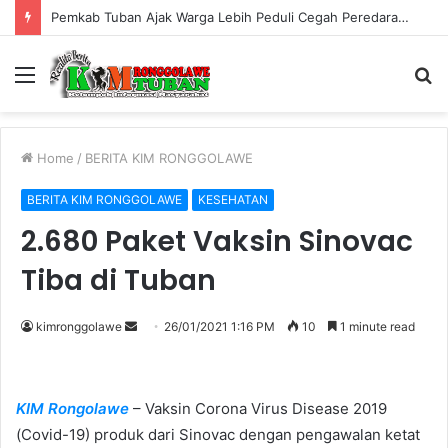
Pemkab Tuban Ajak Warga Lebih Peduli Cegah Peredaran Rokok Ilegal
Menu
S
fo
Home
/
BERITA KIM RONGGOLAWE
BERITA KIM RONGGOLAWE
KESEHATAN
2.680 Paket Vaksin Sinovac
Tiba di Tuban
kimronggolawe
S
26/01/2021 1:16 PM
10
1 minute read
e
n
d
KIM Rongolawe
– Vaksin Corona Virus Disease 2019
a
(Covid-19) produk dari Sinovac dengan pengawalan ketat
n