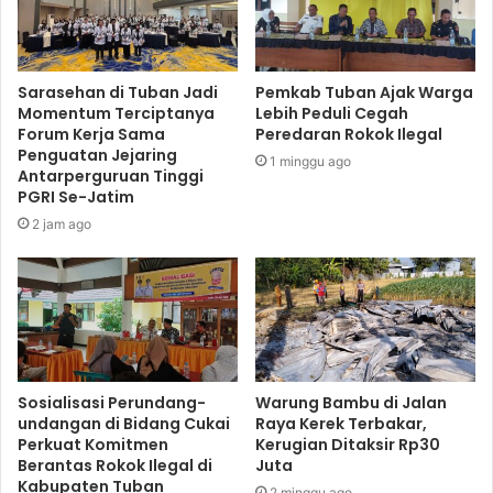
Sarasehan di Tuban Jadi
Pemkab Tuban Ajak Warga
Momentum Terciptanya
Lebih Peduli Cegah
Forum Kerja Sama
Peredaran Rokok Ilegal
Penguatan Jejaring
1 minggu ago
Antarperguruan Tinggi
PGRI Se-Jatim
2 jam ago
Sosialisasi Perundang-
Warung Bambu di Jalan
undangan di Bidang Cukai
Raya Kerek Terbakar,
Perkuat Komitmen
Kerugian Ditaksir Rp30
Berantas Rokok Ilegal di
Juta
Kabupaten Tuban
2 minggu ago