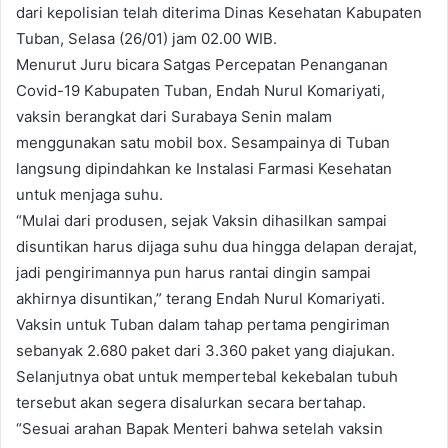
dari kepolisian telah diterima Dinas Kesehatan Kabupaten
e
Tuban, Selasa (26/01) jam 02.00 WIB.
m
Menurut Juru bicara Satgas Percepatan Penanganan
a
Covid-19 Kabupaten Tuban, Endah Nurul Komariyati,
i
vaksin berangkat dari Surabaya Senin malam
l
menggunakan satu mobil box. Sesampainya di Tuban
langsung dipindahkan ke Instalasi Farmasi Kesehatan
untuk menjaga suhu.
“Mulai dari produsen, sejak Vaksin dihasilkan sampai
disuntikan harus dijaga suhu dua hingga delapan derajat,
jadi pengirimannya pun harus rantai dingin sampai
akhirnya disuntikan,” terang Endah Nurul Komariyati.
Vaksin untuk Tuban dalam tahap pertama pengiriman
sebanyak 2.680 paket dari 3.360 paket yang diajukan.
Selanjutnya obat untuk mempertebal kekebalan tubuh
tersebut akan segera disalurkan secara bertahap.
“Sesuai arahan Bapak Menteri bahwa setelah vaksin