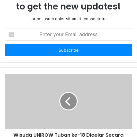
to get the new updates!
Lorem ipsum dolor sit amet, consectetur.
E
n
t
e
r
y
o
u
r
E
m
a
i
l
a
d
d
Wisuda UNIROW Tuban ke-18 Digelar Secara