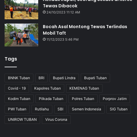
Tewas Dibacok
24/10/2023 11:12 AM
Bocah Asal Montong Tewas Terlindas
Mobil Taft
11/12/2023 5:46 PM
Tags
BNNK Tuban
BRI
Bupati Lindra
Bupati Tuban
Covid - 19
Kapolres Tuban
KEMENAG Tuban
Kodim Tuban
Pilkada Tuban
Polres Tuban
Porprov Jatim
PWI Tuban
Rutilahu
SBI
Semen Indonesia
SIG Tuban
UNIROW TUBAN
Virus Corona