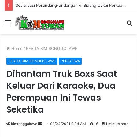
Warung Bambu di Jalan Raya Kerek Terbakar, Kerugian Ditaksir Rp30 Juta
Menu
S
fo
Home
/
BERITA KIM RONGGOLAWE
BERITA KIM RONGGOLAWE
PERISTIWA
Dihantam Truk Boxs Saat
Keluar Dari Karaoke, Dua
Perempuan Ini Tewas
Seketika
kimronggolawe
S
01/04/2021 9:34 AM
16
1 minute read
e