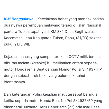
n
d
a
KIM Ronggolawe
– Kecelakaan hebat yang mengakibatkan
n
e
dua nyawa perempuan melayang terjadi di jalan Nasional
m
pantura Tuban, tepatnya di KM 3-4 Desa Sugihwaras
a
Kecamatan Jenu Kabupaten Tuban, Rabu, (31/03) sekitar
i
pukul 21.15 WIB.
l
Kejadian nahas yang sempat terekam CCTV milik tempat
hiburan malam (karaoke) itu melibatkan antara sepeda
motor Honda jenis Beat dengan Nomor Polisi S-4937-FP
dengan sebuah truk boxs yang belum diketahui
identitasnya.
Dari keterangan Polisi kejadian maut tersebut bermula
ketika sepeda motor Honda Beat No.Pol S-4937-FP yang
dikendarai Juwanto Heru Hendriarto (22) pria asal Desa