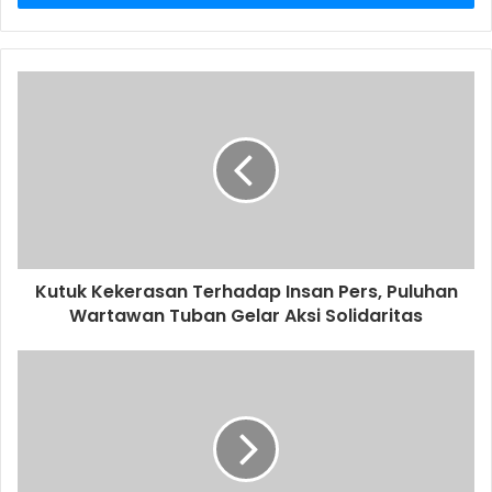
r
y
o
u
r
E
m
a
i
l
a
d
d
Kutuk Kekerasan Terhadap Insan Pers, Puluhan
r
Wartawan Tuban Gelar Aksi Solidaritas
e
s
s