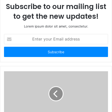
Subscribe to our mailing list
to get the new updates!
Lorem ipsum dolor sit amet, consectetur.
E
n
t
e
r
y
o
u
r
E
m
a
i
l
a