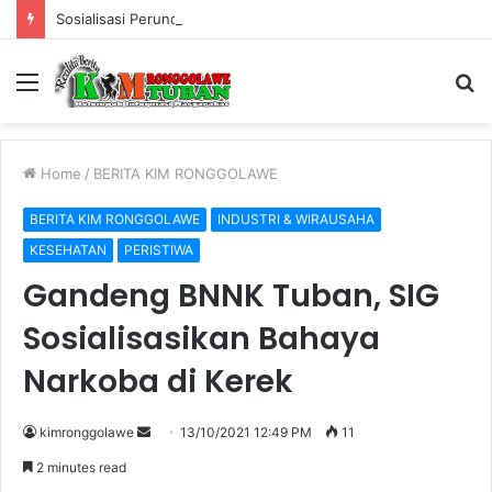
Sosialisasi Perundang-undangan di Bidang Cukai Perkuat Komitmen Berantas Rokok Ilegal di Kabupaten Tuban
Menu
S
fo
Home
/
BERITA KIM RONGGOLAWE
BERITA KIM RONGGOLAWE
INDUSTRI & WIRAUSAHA
KESEHATAN
PERISTIWA
Gandeng BNNK Tuban, SIG
Sosialisasikan Bahaya
Narkoba di Kerek
kimronggolawe
S
13/10/2021 12:49 PM
11
e
2 minutes read
n