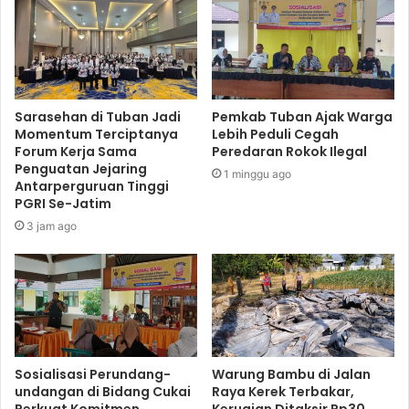
Sarasehan di Tuban Jadi
Pemkab Tuban Ajak Warga
Momentum Terciptanya
Lebih Peduli Cegah
Forum Kerja Sama
Peredaran Rokok Ilegal
Penguatan Jejaring
1 minggu ago
Antarperguruan Tinggi
PGRI Se-Jatim
3 jam ago
Sosialisasi Perundang-
Warung Bambu di Jalan
undangan di Bidang Cukai
Raya Kerek Terbakar,
Perkuat Komitmen
Kerugian Ditaksir Rp30