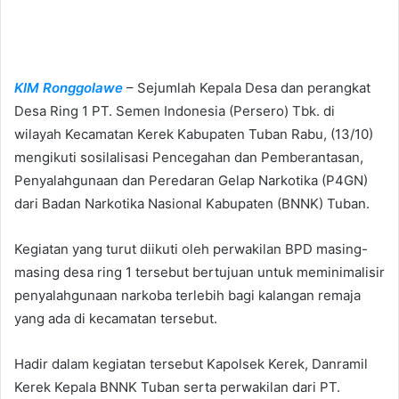
d
a
n
e
KIM Ronggolawe
– Sejumlah Kepala Desa dan perangkat
m
Desa Ring 1 PT. Semen Indonesia (Persero) Tbk. di
a
wilayah Kecamatan Kerek Kabupaten Tuban Rabu, (13/10)
i
mengikuti sosilalisasi Pencegahan dan Pemberantasan,
l
Penyalahgunaan dan Peredaran Gelap Narkotika (P4GN)
dari Badan Narkotika Nasional Kabupaten (BNNK) Tuban.
Kegiatan yang turut diikuti oleh perwakilan BPD masing-
masing desa ring 1 tersebut bertujuan untuk meminimalisir
penyalahgunaan narkoba terlebih bagi kalangan remaja
yang ada di kecamatan tersebut.
Hadir dalam kegiatan tersebut Kapolsek Kerek, Danramil
Kerek Kepala BNNK Tuban serta perwakilan dari PT.