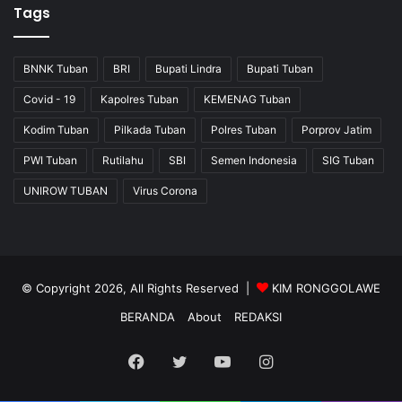
Tags
BNNK Tuban
BRI
Bupati Lindra
Bupati Tuban
Covid - 19
Kapolres Tuban
KEMENAG Tuban
Kodim Tuban
Pilkada Tuban
Polres Tuban
Porprov Jatim
PWI Tuban
Rutilahu
SBI
Semen Indonesia
SIG Tuban
UNIROW TUBAN
Virus Corona
© Copyright 2026, All Rights Reserved |
KIM RONGGOLAWE
BERANDA
About
REDAKSI
Facebook
Twitter
YouTube
Instagram