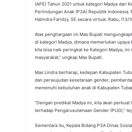
(APE) Tahun 2021 untuk kategori Madya dari
m
Perlindungan Anak (P3A) Republik Indonesia.
a
i
Halindra Faridzy, SE secara virtual. Rabu, (13/1
l
Atas penghargaan ini Mas Bupati mengungkapk
di kategori Madya, dimana memerlukan upaya ko
kita bisa naik peringkat ke Kategori Madya, in
masyarakat,” ungkap Mas Bupati.
Mas Lindra berharap, kedepan Kabupaten Tu
dan perwujudan kesetaraan gender, pemberda
memenuhi kebutuhan anak di Kabupaten Tuba
“Dengan predikat Madya ini, kita akan perkuat
terhadap Pengarusutamaan Gender (PUG),” teg
Sementara itu, Kepala Bidang P3A Dinas Sosi