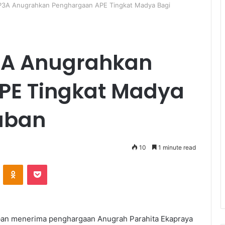
P3A Anugrahkan Penghargaan APE Tingkat Madya Bagi
3A Anugrahkan
PE Tingkat Madya
uban
10
1 minute read
ontakte
Odnoklassniki
Pocket
an menerima penghargaan Anugrah Parahita Ekapraya