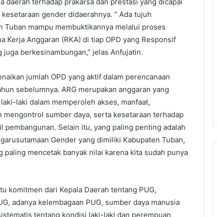
 daerah terhadap prakarsa dan prestasi yang dicapai
esetaraan gender didaerahnya. “ Ada tujuh
en Tuban mampu membuktikannya melalui proses
Kerja Anggaran (RKA) di tiap OPD yang Responsif
juga berkesinambungan,” jelas Anfujatin.
kenaikan jumlah OPD yang aktif dalam perencanaan
 tahun sebelumnya. ARG merupakan anggaran yang
aki-laki dalam memperoleh akses, manfaat,
n mengontrol sumber daya, serta kesetaraan terhadap
 pembangunan. Selain itu, yang paling penting adalah
garusutamaan Gender yang dimiliki Kabupaten Tuban,
g paling mencetak banyak nilai karena kita sudah punya
itu komitmen dari Kepala Daerah tentang PUG,
 PUG, adanya kelembagaan PUG, sumber daya manusia
istematis tentang kondisi laki-laki dan perempuan,