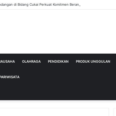
ndangan di Bidang Cukai Perkuat Komitmen Berantas Rokok Ilegal di Ka
IRAUSAHA
OLAHRAGA
PENDIDIKAN
PRODUK UNGGULAN
PARIWISATA