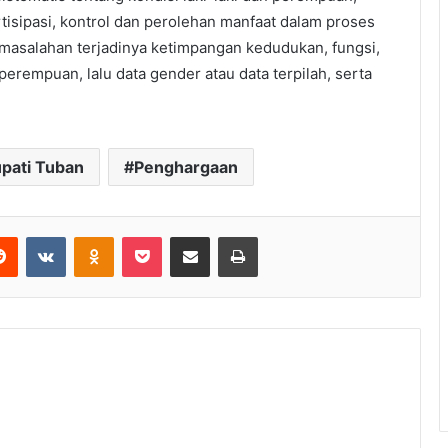
tisipasi, kontrol dan perolehan manfaat dalam proses
salahan terjadinya ketimpangan kedudukan, fungsi,
perempuan, lalu data gender atau data terpilah, serta
pati Tuban
Penghargaan
Reddit
VKontakte
Odnoklassniki
Pocket
Share via Email
Print