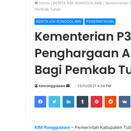
Home
/
BERITA KIM RONGGOLAWE
/
Kementerian 
Pemkab Tuban
BERITA KIM RONGGOLAWE
PEMERINTAHAN
Kementerian P
Penghargaan A
Bagi Pemkab T
kimronggolawe
S
13/10/2021 4:34 PM
e
Facebook
Twitter
LinkedIn
Tumblr
Pinterest
Reddit
VK
n
d
a
n
KIM Ronggolawe
– Pemerintah Kabupaten Tub
e