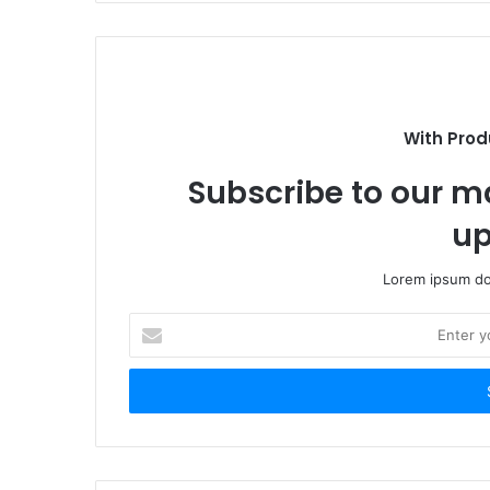
With Prod
Subscribe to our ma
up
Lorem ipsum dol
E
n
t
e
r
y
o
u