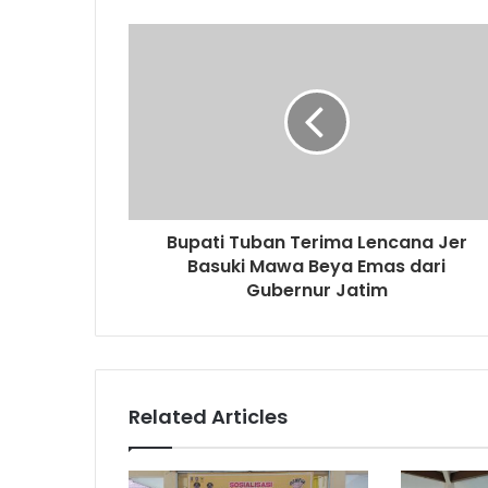
r
E
m
a
i
l
a
d
d
r
Bupati Tuban Terima Lencana Jer
e
Basuki Mawa Beya Emas dari
s
Gubernur Jatim
s
Related Articles